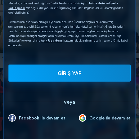
Merhaba, kullanmakta olduğunuz üyelik hesabınıza ilişkin
Aydınlatma Metni
ve
Üyelik
Sözleşmesi
’nde değişiklik yapılmıştır. (İlgili değişiklikleri bağlantıları kullanarak gözden
geçirebilirsiniz.)
Devam etmeniz ve hesabınıza giriş yapmanız halinde Üyelik Sözleşmesini kabul etmiş
sayılacaksınız. Üyelik Sözleşmesini kabul etmeniz halinde; kişisel verilerinizin, Grup Şirketleri
hesaplarınıza ortak üyelik hesabı aracılığıyla giriş yapılmasının sağlanması ve Aydınlatma
Metni’nde sayılan diğer amaçlarla sınırlı olmak üzere, Üyelik Sözleşmesi ile belirlenen Grup
Şirketleri’ne ve yurt dışına
Açık Rıza Metni
kapsamında aktarılmasına açık rıza verdiğiniz kabul
edilecektir.
GİRİŞ YAP
veya
Facebook ile devam et
Google ile devam et