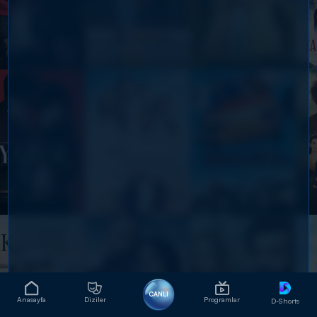
CANLI
Anasayfa
Diziler
Programlar
D-Shorts