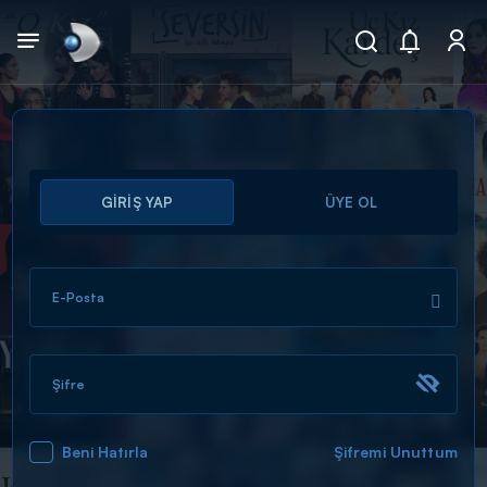
Arama
GİRİŞ YAP
ÜYE OL
muhteşem ikili
ARAMA SONUÇLARI
E-Posta
Şifre
Beni Hatırla
Şifremi Unuttum
DİĞER SONUÇLAR