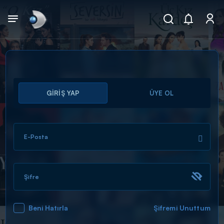
Arama
GİRİŞ YAP
ÜYE OL
muhteşem ikili
ARAMA SONUÇLARI
E-Posta
Şifre
Beni Hatırla
Şifremi Unuttum
DİĞER SONUÇLAR