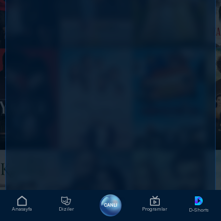
CANLI
Anasayfa
Diziler
Programlar
D-Shorts