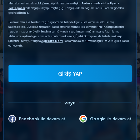
Merhaba, kullanmakta olduğunuz üyelik hesabınıza ilişkin
Aydınlatma Metni
ve
Üyelik
Sözleşmesi
’nde değişiklik yapılmıştır. (İlgili değişiklikleri bağlantıları kullanarak gözden
geçirebilirsiniz.)
Devam etmeniz ve hesabınıza giriş yapmanız halinde Üyelik Sözleşmesini kabul etmiş
sayılacaksınız. Üyelik Sözleşmesini kabul etmeniz halinde; kişisel verilerinizin, Grup Şirketleri
hesaplarınıza ortak üyelik hesabı aracılığıyla giriş yapılmasının sağlanması ve Aydınlatma
Metni’nde sayılan diğer amaçlarla sınırlı olmak üzere, Üyelik Sözleşmesi ile belirlenen Grup
Şirketleri’ne ve yurt dışına
Açık Rıza Metni
kapsamında aktarılmasına açık rıza verdiğiniz kabul
edilecektir.
GİRİŞ YAP
veya
Facebook ile devam et
Google ile devam et