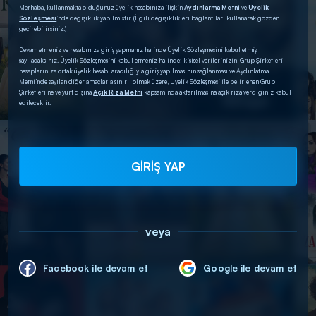
Merhaba, kullanmakta olduğunuz üyelik hesabınıza ilişkin
Aydınlatma Metni
ve
Üyelik
Sözleşmesi
’nde değişiklik yapılmıştır. (İlgili değişiklikleri bağlantıları kullanarak gözden
geçirebilirsiniz.)
Devam etmeniz ve hesabınıza giriş yapmanız halinde Üyelik Sözleşmesini kabul etmiş
sayılacaksınız. Üyelik Sözleşmesini kabul etmeniz halinde; kişisel verilerinizin, Grup Şirketleri
hesaplarınıza ortak üyelik hesabı aracılığıyla giriş yapılmasının sağlanması ve Aydınlatma
Metni’nde sayılan diğer amaçlarla sınırlı olmak üzere, Üyelik Sözleşmesi ile belirlenen Grup
Şirketleri’ne ve yurt dışına
Açık Rıza Metni
kapsamında aktarılmasına açık rıza verdiğiniz kabul
edilecektir.
GİRİŞ YAP
veya
Facebook ile devam et
Google ile devam et