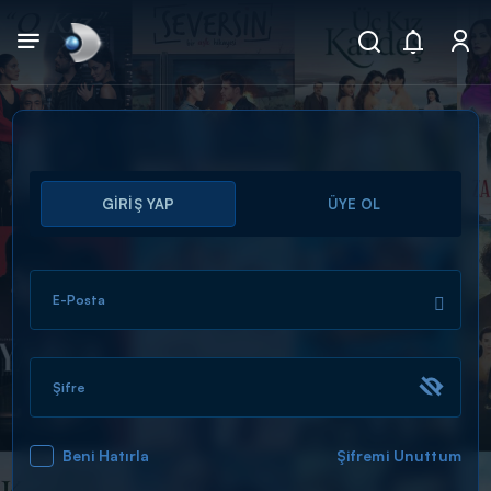
Arama
GİRİŞ YAP
ÜYE OL
muhteşem ikili
ARAMA SONUÇLARI
E-Posta
Şifre
Beni Hatırla
Şifremi Unuttum
DİĞER SONUÇLAR