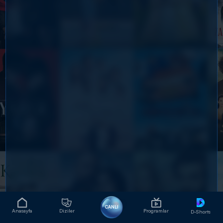
CANLI
Anasayfa
Diziler
Programlar
D-Shorts