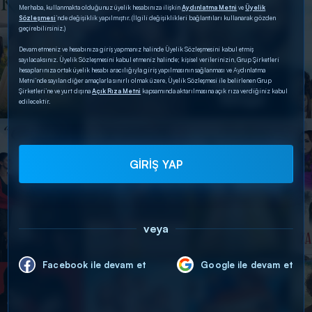
Merhaba, kullanmakta olduğunuz üyelik hesabınıza ilişkin
Aydınlatma Metni
ve
Üyelik
Sözleşmesi
’nde değişiklik yapılmıştır. (İlgili değişiklikleri bağlantıları kullanarak gözden
geçirebilirsiniz.)
Devam etmeniz ve hesabınıza giriş yapmanız halinde Üyelik Sözleşmesini kabul etmiş
sayılacaksınız. Üyelik Sözleşmesini kabul etmeniz halinde; kişisel verilerinizin, Grup Şirketleri
hesaplarınıza ortak üyelik hesabı aracılığıyla giriş yapılmasının sağlanması ve Aydınlatma
Metni’nde sayılan diğer amaçlarla sınırlı olmak üzere, Üyelik Sözleşmesi ile belirlenen Grup
Şirketleri’ne ve yurt dışına
Açık Rıza Metni
kapsamında aktarılmasına açık rıza verdiğiniz kabul
edilecektir.
GİRİŞ YAP
veya
Facebook ile devam et
Google ile devam et