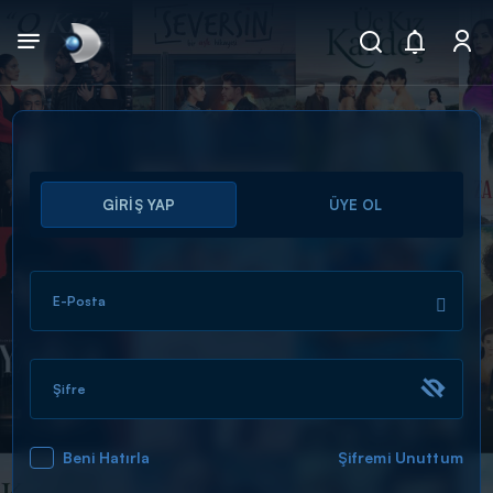
Arama
GİRİŞ YAP
ÜYE OL
muhteşem ikili
ARAMA SONUÇLARI
E-Posta
Şifre
Beni Hatırla
Şifremi Unuttum
DİĞER SONUÇLAR