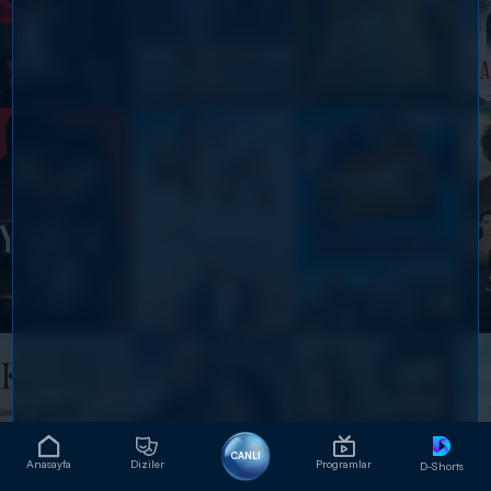
CANLI
Anasayfa
Diziler
Programlar
D-Shorts