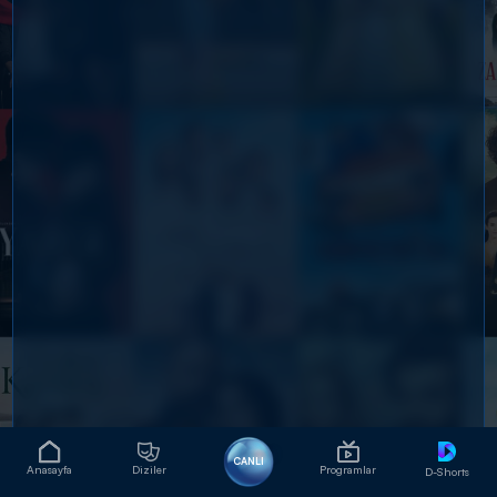
CANLI
Anasayfa
Diziler
Programlar
D-Shorts