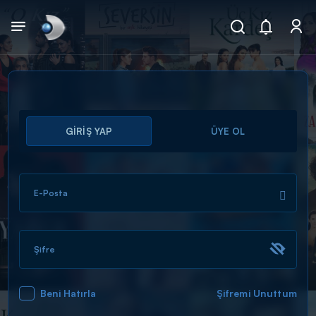
Arama
GİRİŞ YAP
ÜYE OL
muhteşem ikili
ARAMA SONUÇLARI
E-Posta
Şifre
Beni Hatırla
Şifremi Unuttum
DİĞER SONUÇLAR