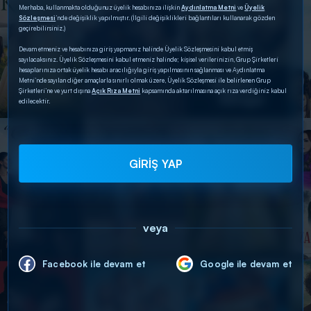
Merhaba, kullanmakta olduğunuz üyelik hesabınıza ilişkin
Aydınlatma Metni
ve
Üyelik
Sözleşmesi
’nde değişiklik yapılmıştır. (İlgili değişiklikleri bağlantıları kullanarak gözden
geçirebilirsiniz.)
Devam etmeniz ve hesabınıza giriş yapmanız halinde Üyelik Sözleşmesini kabul etmiş
sayılacaksınız. Üyelik Sözleşmesini kabul etmeniz halinde; kişisel verilerinizin, Grup Şirketleri
hesaplarınıza ortak üyelik hesabı aracılığıyla giriş yapılmasının sağlanması ve Aydınlatma
Metni’nde sayılan diğer amaçlarla sınırlı olmak üzere, Üyelik Sözleşmesi ile belirlenen Grup
Şirketleri’ne ve yurt dışına
Açık Rıza Metni
kapsamında aktarılmasına açık rıza verdiğiniz kabul
edilecektir.
GİRİŞ YAP
veya
Facebook ile devam et
Google ile devam et