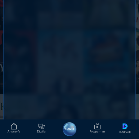
CANLI
Anasayfa
Diziler
Programlar
D-Shorts