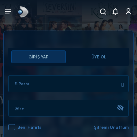
Arama
GİRİŞ YAP
ÜYE OL
muhteşem ikili
ARAMA SONUÇLARI
E-Posta
Şifre
Beni Hatırla
Şifremi Unuttum
DİĞER SONUÇLAR