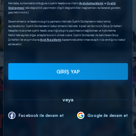
Merhaba, kullanmakta olduğunuz üyelik hesabınıza ilişkin
Aydınlatma Metni
ve
Üyelik
Sözleşmesi
’nde değişiklik yapılmıştır. (İlgili değişiklikleri bağlantıları kullanarak gözden
geçirebilirsiniz.)
Devam etmeniz ve hesabınıza giriş yapmanız halinde Üyelik Sözleşmesini kabul etmiş
sayılacaksınız. Üyelik Sözleşmesini kabul etmeniz halinde; kişisel verilerinizin, Grup Şirketleri
hesaplarınıza ortak üyelik hesabı aracılığıyla giriş yapılmasının sağlanması ve Aydınlatma
Metni’nde sayılan diğer amaçlarla sınırlı olmak üzere, Üyelik Sözleşmesi ile belirlenen Grup
Şirketleri’ne ve yurt dışına
Açık Rıza Metni
kapsamında aktarılmasına açık rıza verdiğiniz kabul
edilecektir.
GİRİŞ YAP
veya
Facebook ile devam et
Google ile devam et