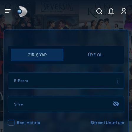
Arama
GİRİŞ YAP
ÜYE OL
muhteşem ikili
ARAMA SONUÇLARI
E-Posta
Şifre
Beni Hatırla
Şifremi Unuttum
DİĞER SONUÇLAR