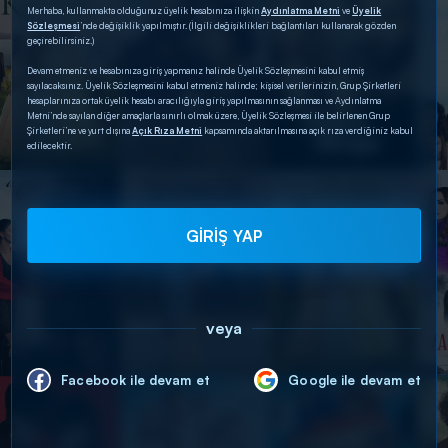
Merhaba, kullanmakta olduğunuz üyelik hesabınıza ilişkin
Aydınlatma Metni
ve
Üyelik
Sözleşmesi
’nde değişiklik yapılmıştır. (İlgili değişiklikleri bağlantıları kullanarak gözden
geçirebilirsiniz.)
Devam etmeniz ve hesabınıza giriş yapmanız halinde Üyelik Sözleşmesini kabul etmiş
sayılacaksınız. Üyelik Sözleşmesini kabul etmeniz halinde; kişisel verilerinizin, Grup Şirketleri
hesaplarınıza ortak üyelik hesabı aracılığıyla giriş yapılmasının sağlanması ve Aydınlatma
Metni’nde sayılan diğer amaçlarla sınırlı olmak üzere, Üyelik Sözleşmesi ile belirlenen Grup
Şirketleri’ne ve yurt dışına
Açık Rıza Metni
kapsamında aktarılmasına açık rıza verdiğiniz kabul
edilecektir.
GİRİŞ YAP
veya
Facebook ile devam et
Google ile devam et