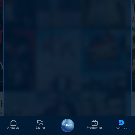
CANLI
Anasayfa
Diziler
Programlar
D-Shorts