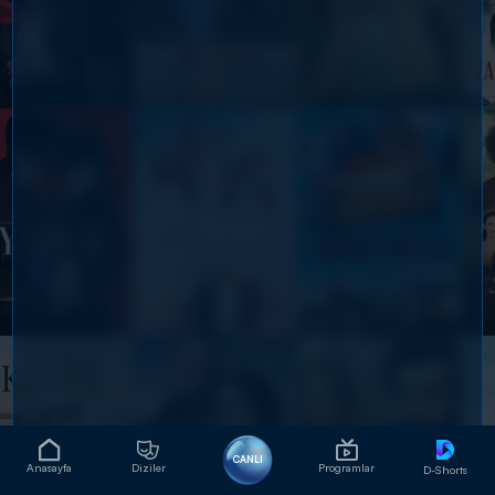
CANLI
Anasayfa
Diziler
Programlar
D-Shorts