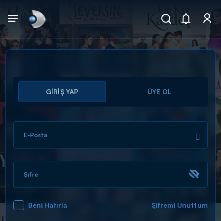
Arama
GİRİŞ YAP
ÜYE OL
muhteşem ikili
ARAMA SONUÇLARI
E-Posta
Şifre
Beni Hatırla
Şifremi Unuttum
DİĞER SONUÇLAR