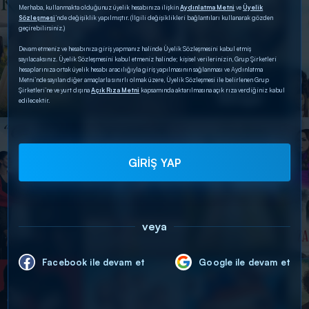
Merhaba, kullanmakta olduğunuz üyelik hesabınıza ilişkin
Aydınlatma Metni
ve
Üyelik
Sözleşmesi
’nde değişiklik yapılmıştır. (İlgili değişiklikleri bağlantıları kullanarak gözden
geçirebilirsiniz.)
Devam etmeniz ve hesabınıza giriş yapmanız halinde Üyelik Sözleşmesini kabul etmiş
sayılacaksınız. Üyelik Sözleşmesini kabul etmeniz halinde; kişisel verilerinizin, Grup Şirketleri
hesaplarınıza ortak üyelik hesabı aracılığıyla giriş yapılmasının sağlanması ve Aydınlatma
Metni’nde sayılan diğer amaçlarla sınırlı olmak üzere, Üyelik Sözleşmesi ile belirlenen Grup
Şirketleri’ne ve yurt dışına
Açık Rıza Metni
kapsamında aktarılmasına açık rıza verdiğiniz kabul
edilecektir.
GİRİŞ YAP
veya
Facebook ile devam et
Google ile devam et