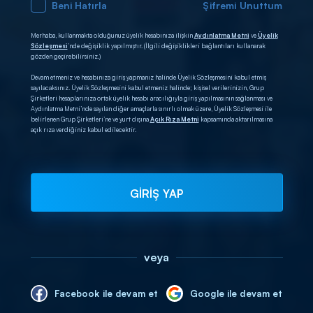
Beni Hatırla
Şifremi Unuttum
Merhaba, kullanmakta olduğunuz üyelik hesabınıza ilişkin
Aydınlatma Metni
ve
Üyelik
Sözleşmesi
’nde değişiklik yapılmıştır. (İlgili değişiklikleri bağlantıları kullanarak
gözden geçirebilirsiniz.)
Devam etmeniz ve hesabınıza giriş yapmanız halinde Üyelik Sözleşmesini kabul etmiş
sayılacaksınız. Üyelik Sözleşmesini kabul etmeniz halinde; kişisel verilerinizin, Grup
Şirketleri hesaplarınıza ortak üyelik hesabı aracılığıyla giriş yapılmasının sağlanması ve
Aydınlatma Metni’nde sayılan diğer amaçlarla sınırlı olmak üzere, Üyelik Sözleşmesi ile
belirlenen Grup Şirketleri’ne ve yurt dışına
Açık Rıza Metni
kapsamında aktarılmasına
açık rıza verdiğiniz kabul edilecektir.
GİRİŞ YAP
veya
Facebook ile devam et
Google ile devam et