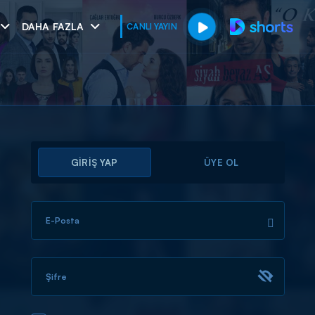
DAHA FAZLA
CANLI YAYIN
GİRİŞ YAP
ÜYE OL
E-Posta
muhteşem ikili
I
Şifre