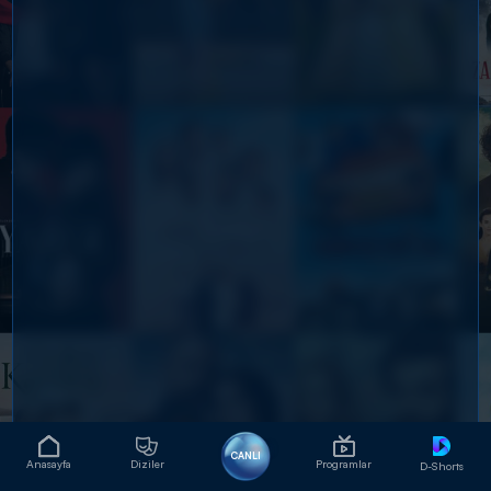
CANLI
Anasayfa
Diziler
Programlar
D-Shorts