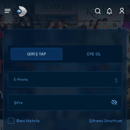
Arama
GİRİŞ YAP
ÜYE OL
muhteşem ikili
ARAMA SONUÇLARI
E-Posta
Şifre
Beni Hatırla
Şifremi Unuttum
DİĞER SONUÇLAR