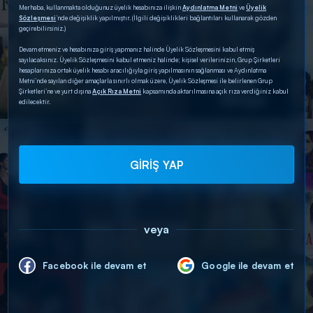
Merhaba, kullanmakta olduğunuz üyelik hesabınıza ilişkin
Aydınlatma Metni
ve
Üyelik
Sözleşmesi
’nde değişiklik yapılmıştır. (İlgili değişiklikleri bağlantıları kullanarak gözden
geçirebilirsiniz.)
Devam etmeniz ve hesabınıza giriş yapmanız halinde Üyelik Sözleşmesini kabul etmiş
sayılacaksınız. Üyelik Sözleşmesini kabul etmeniz halinde; kişisel verilerinizin, Grup Şirketleri
hesaplarınıza ortak üyelik hesabı aracılığıyla giriş yapılmasının sağlanması ve Aydınlatma
Metni’nde sayılan diğer amaçlarla sınırlı olmak üzere, Üyelik Sözleşmesi ile belirlenen Grup
Şirketleri’ne ve yurt dışına
Açık Rıza Metni
kapsamında aktarılmasına açık rıza verdiğiniz kabul
edilecektir.
GİRİŞ YAP
veya
Facebook ile devam et
Google ile devam et