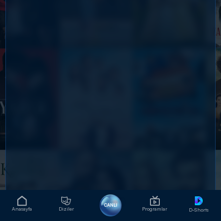
CANLI
Anasayfa
Diziler
Programlar
D-Shorts