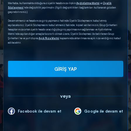
Merhaba, kullanmakta olduğunuz üyelik hesabınıza ilişkin
Aydınlatma Metni
ve
Üyelik
Sözleşmesi
’nde değişiklik yapılmıştır. (İlgili değişiklikleri bağlantıları kullanarak gözden
geçirebilirsiniz.)
Devam etmeniz ve hesabınıza giriş yapmanız halinde Üyelik Sözleşmesini kabul etmiş
sayılacaksınız. Üyelik Sözleşmesini kabul etmeniz halinde; kişisel verilerinizin, Grup Şirketleri
hesaplarınıza ortak üyelik hesabı aracılığıyla giriş yapılmasının sağlanması ve Aydınlatma
Metni’nde sayılan diğer amaçlarla sınırlı olmak üzere, Üyelik Sözleşmesi ile belirlenen Grup
Şirketleri’ne ve yurt dışına
Açık Rıza Metni
kapsamında aktarılmasına açık rıza verdiğiniz kabul
edilecektir.
GİRİŞ YAP
veya
Facebook ile devam et
Google ile devam et