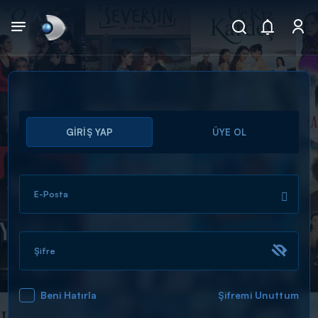
Arama
GİRİŞ YAP
ÜYE OL
muhteşem ikili
ARAMA SONUÇLARI
E-Posta
Şifre
Beni Hatırla
Şifremi Unuttum
DİĞER SONUÇLAR