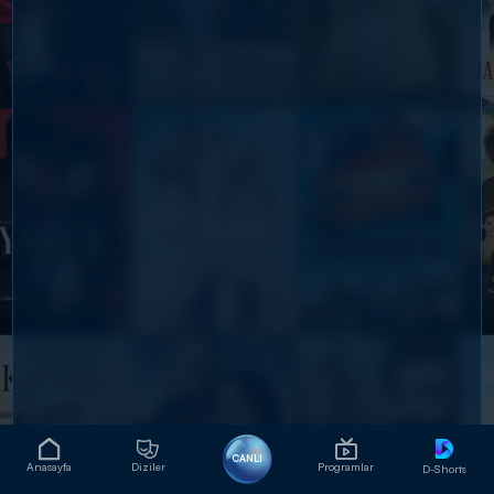
CANLI
Anasayfa
Diziler
Programlar
D-Shorts