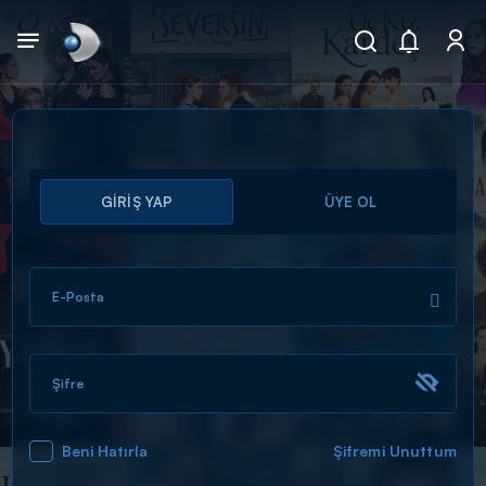
Arama
GİRİŞ YAP
ÜYE OL
muhteşem ikili
ARAMA SONUÇLARI
E-Posta
Şifre
Beni Hatırla
Şifremi Unuttum
DİĞER SONUÇLAR