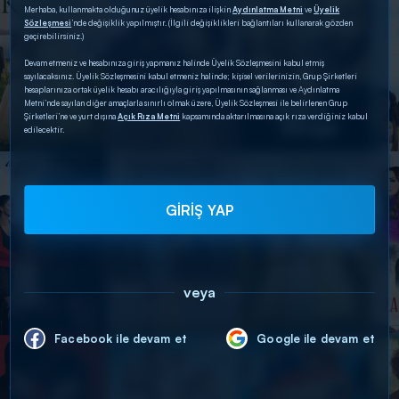
Merhaba, kullanmakta olduğunuz üyelik hesabınıza ilişkin
Aydınlatma Metni
ve
Üyelik
Sözleşmesi
’nde değişiklik yapılmıştır. (İlgili değişiklikleri bağlantıları kullanarak gözden
geçirebilirsiniz.)
Devam etmeniz ve hesabınıza giriş yapmanız halinde Üyelik Sözleşmesini kabul etmiş
sayılacaksınız. Üyelik Sözleşmesini kabul etmeniz halinde; kişisel verilerinizin, Grup Şirketleri
hesaplarınıza ortak üyelik hesabı aracılığıyla giriş yapılmasının sağlanması ve Aydınlatma
Metni’nde sayılan diğer amaçlarla sınırlı olmak üzere, Üyelik Sözleşmesi ile belirlenen Grup
Şirketleri’ne ve yurt dışına
Açık Rıza Metni
kapsamında aktarılmasına açık rıza verdiğiniz kabul
edilecektir.
GİRİŞ YAP
veya
Facebook ile devam et
Google ile devam et