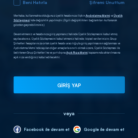
Beni Hatırla
Şifremi Unuttum
Merhaba, kullanmakta olduğunuz üyelik hesabınıza ilişkin
Aydınlatma Metni
ve
Üyelik
Sözleşmesi
’nde değişiklik yapılmıştır. (İlgili değişiklikleri bağlantıları kullanarak
gözden geçirebilirsiniz.)
Devam etmeniz ve hesabınıza giriş yapmanız halinde Üyelik Sözleşmesini kabul etmiş
sayılacaksınız. Üyelik Sözleşmesini kabul etmeniz halinde; kişisel verilerinizin, Grup
Şirketleri hesaplarınıza ortak üyelik hesabı aracılığıyla giriş yapılmasının sağlanması ve
Aydınlatma Metni’nde sayılan diğer amaçlarla sınırlı olmak üzere, Üyelik Sözleşmesi ile
belirlenen Grup Şirketleri’ne ve yurt dışına
Açık Rıza Metni
kapsamında aktarılmasına
açık rıza verdiğiniz kabul edilecektir.
GİRİŞ YAP
veya
Facebook ile devam et
Google ile devam et