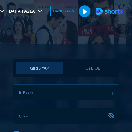
DAHA FAZLA
CANLI YAYIN
GİRİŞ YAP
ÜYE OL
E-Posta
muhteşem ikili
I
Şifre