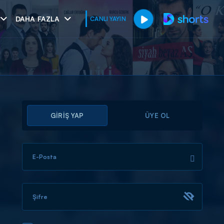
DAHA FAZLA
CANLI YAYIN
GİRİŞ YAP
ÜYE OL
E-Posta
muhteşem ikili
I
Şifre