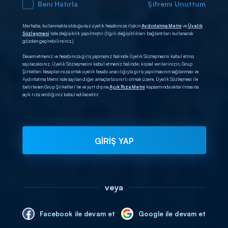
Beni Hatırla
Şifremi Unuttum
Merhaba, kullanmakta olduğunuz üyelik hesabınıza ilişkin
Aydınlatma Metni
ve
Üyelik
Sözleşmesi
’nde değişiklik yapılmıştır. (İlgili değişiklikleri bağlantıları kullanarak
gözden geçirebilirsiniz.)
Devam etmeniz ve hesabınıza giriş yapmanız halinde Üyelik Sözleşmesini kabul etmiş
sayılacaksınız. Üyelik Sözleşmesini kabul etmeniz halinde; kişisel verilerinizin, Grup
Şirketleri hesaplarınıza ortak üyelik hesabı aracılığıyla giriş yapılmasının sağlanması ve
Aydınlatma Metni’nde sayılan diğer amaçlarla sınırlı olmak üzere, Üyelik Sözleşmesi ile
belirlenen Grup Şirketleri’ne ve yurt dışına
Açık Rıza Metni
kapsamında aktarılmasına
açık rıza verdiğiniz kabul edilecektir.
GİRİŞ YAP
veya
Facebook ile devam et
Google ile devam et