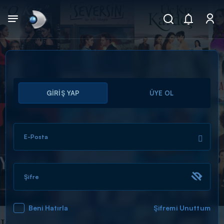
Arama
GİRİŞ YAP
ÜYE OL
muhteşem ikili
ARAMA SONUÇLARI
E-Posta
Şifre
Beni Hatırla
Şifremi Unuttum
DİĞER SONUÇLAR