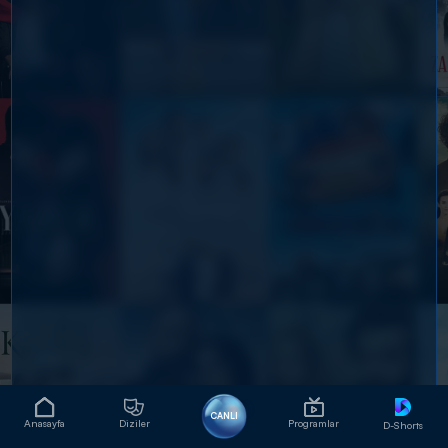
CANLI
Anasayfa
Diziler
Programlar
D-Shorts