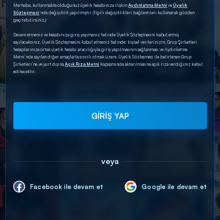
Merhaba, kullanmakta olduğunuz üyelik hesabınıza ilişkin
Aydınlatma Metni
ve
Üyelik
Sözleşmesi
’nde değişiklik yapılmıştır. (İlgili değişiklikleri bağlantıları kullanarak gözden
geçirebilirsiniz.)
Devam etmeniz ve hesabınıza giriş yapmanız halinde Üyelik Sözleşmesini kabul etmiş
sayılacaksınız. Üyelik Sözleşmesini kabul etmeniz halinde; kişisel verilerinizin, Grup Şirketleri
hesaplarınıza ortak üyelik hesabı aracılığıyla giriş yapılmasının sağlanması ve Aydınlatma
Metni’nde sayılan diğer amaçlarla sınırlı olmak üzere, Üyelik Sözleşmesi ile belirlenen Grup
Şirketleri’ne ve yurt dışına
Açık Rıza Metni
kapsamında aktarılmasına açık rıza verdiğiniz kabul
edilecektir.
GİRİŞ YAP
veya
Facebook ile devam et
Google ile devam et