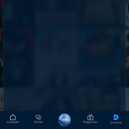
CANLI
Anasayfa
Diziler
Programlar
D-Shorts