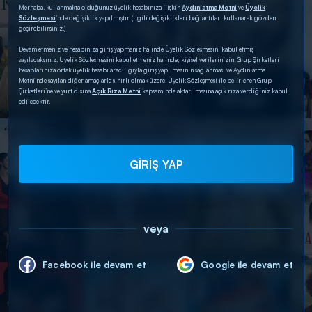
Merhaba, kullanmakta olduğunuz üyelik hesabınıza ilişkin
Aydınlatma Metni
ve
Üyelik
Sözleşmesi
’nde değişiklik yapılmıştır. (İlgili değişiklikleri bağlantıları kullanarak gözden
geçirebilirsiniz.)
Devam etmeniz ve hesabınıza giriş yapmanız halinde Üyelik Sözleşmesini kabul etmiş
sayılacaksınız. Üyelik Sözleşmesini kabul etmeniz halinde; kişisel verilerinizin, Grup Şirketleri
hesaplarınıza ortak üyelik hesabı aracılığıyla giriş yapılmasının sağlanması ve Aydınlatma
Metni’nde sayılan diğer amaçlarla sınırlı olmak üzere, Üyelik Sözleşmesi ile belirlenen Grup
Şirketleri’ne ve yurt dışına
Açık Rıza Metni
kapsamında aktarılmasına açık rıza verdiğiniz kabul
edilecektir.
GİRİŞ YAP
veya
Facebook ile devam et
Google ile devam et