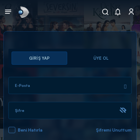
Arama
GİRİŞ YAP
ÜYE OL
muhteşem ikili
ARAMA SONUÇLARI
E-Posta
Şifre
Beni Hatırla
Şifremi Unuttum
DİĞER SONUÇLAR