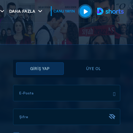
DAHA FAZLA
CANLI YAYIN
GİRİŞ YAP
ÜYE OL
E-Posta
muhteşem ikili
I
Şifre