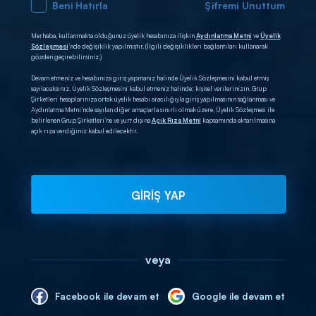
Beni Hatırla
Şifremi Unuttum
Merhaba, kullanmakta olduğunuz üyelik hesabınıza ilişkin
Aydınlatma Metni
ve
Üyelik
Sözleşmesi
’nde değişiklik yapılmıştır. (İlgili değişiklikleri bağlantıları kullanarak
gözden geçirebilirsiniz.)
Devam etmeniz ve hesabınıza giriş yapmanız halinde Üyelik Sözleşmesini kabul etmiş
sayılacaksınız. Üyelik Sözleşmesini kabul etmeniz halinde; kişisel verilerinizin, Grup
Şirketleri hesaplarınıza ortak üyelik hesabı aracılığıyla giriş yapılmasının sağlanması ve
Aydınlatma Metni’nde sayılan diğer amaçlarla sınırlı olmak üzere, Üyelik Sözleşmesi ile
belirlenen Grup Şirketleri’ne ve yurt dışına
Açık Rıza Metni
kapsamında aktarılmasına
açık rıza verdiğiniz kabul edilecektir.
GİRİŞ YAP
veya
Facebook ile devam et
Google ile devam et