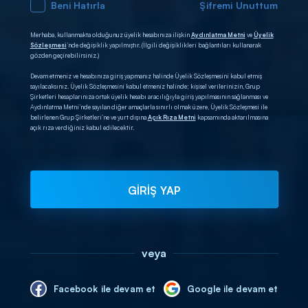
Beni Hatırla
Şifremi Unuttum
Merhaba, kullanmakta olduğunuz üyelik hesabınıza ilişkin
Aydınlatma Metni
ve
Üyelik
Sözleşmesi
’nde değişiklik yapılmıştır. (İlgili değişiklikleri bağlantıları kullanarak
gözden geçirebilirsiniz.)
Devam etmeniz ve hesabınıza giriş yapmanız halinde Üyelik Sözleşmesini kabul etmiş
sayılacaksınız. Üyelik Sözleşmesini kabul etmeniz halinde; kişisel verilerinizin, Grup
Şirketleri hesaplarınıza ortak üyelik hesabı aracılığıyla giriş yapılmasının sağlanması ve
Aydınlatma Metni’nde sayılan diğer amaçlarla sınırlı olmak üzere, Üyelik Sözleşmesi ile
belirlenen Grup Şirketleri’ne ve yurt dışına
Açık Rıza Metni
kapsamında aktarılmasına
açık rıza verdiğiniz kabul edilecektir.
GİRİŞ YAP
veya
Facebook ile devam et
Google ile devam et