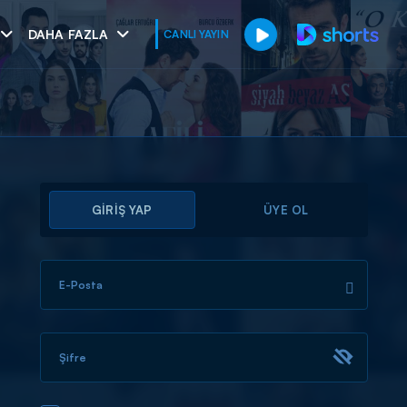
DAHA FAZLA
CANLI YAYIN
GİRİŞ YAP
ÜYE OL
E-Posta
muhteşem ikili
I
Şifre