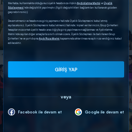
Merhaba, kullanmakta olduğunuz üyelik hesabınıza ilişkin
Aydınlatma Metni
ve
Üyelik
Sözleşmesi
’nde değişiklik yapılmıştır. (İlgili değişiklikleri bağlantıları kullanarak gözden
geçirebilirsiniz.)
Devam etmeniz ve hesabınıza giriş yapmanız halinde Üyelik Sözleşmesini kabul etmiş
sayılacaksınız. Üyelik Sözleşmesini kabul etmeniz halinde; kişisel verilerinizin, Grup Şirketleri
hesaplarınıza ortak üyelik hesabı aracılığıyla giriş yapılmasının sağlanması ve Aydınlatma
Metni’nde sayılan diğer amaçlarla sınırlı olmak üzere, Üyelik Sözleşmesi ile belirlenen Grup
Şirketleri’ne ve yurt dışına
Açık Rıza Metni
kapsamında aktarılmasına açık rıza verdiğiniz kabul
edilecektir.
GİRİŞ YAP
veya
Facebook ile devam et
Google ile devam et