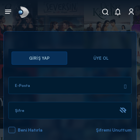
Arama
GİRİŞ YAP
ÜYE OL
muhteşem ikili
ARAMA SONUÇLARI
E-Posta
Şifre
Beni Hatırla
Şifremi Unuttum
DİĞER SONUÇLAR