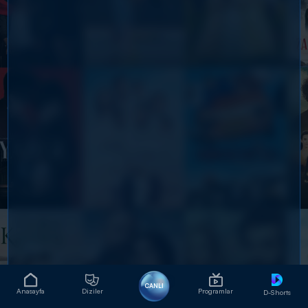
CANLI
Anasayfa
Diziler
Programlar
D-Shorts