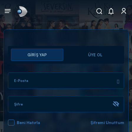
Arama
GİRİŞ YAP
ÜYE OL
muhteşem ikili
ARAMA SONUÇLARI
E-Posta
Şifre
Beni Hatırla
Şifremi Unuttum
DİĞER SONUÇLAR