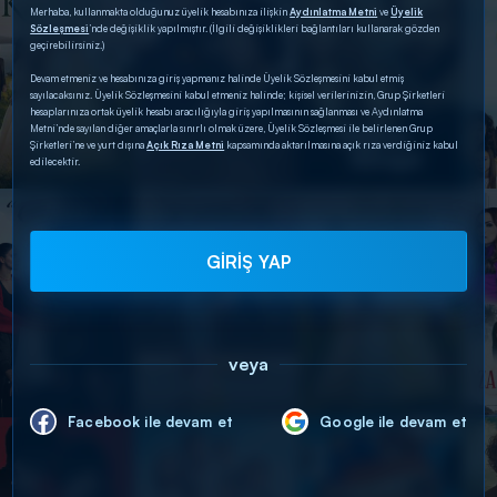
Merhaba, kullanmakta olduğunuz üyelik hesabınıza ilişkin
Aydınlatma Metni
ve
Üyelik
Sözleşmesi
’nde değişiklik yapılmıştır. (İlgili değişiklikleri bağlantıları kullanarak gözden
geçirebilirsiniz.)
Devam etmeniz ve hesabınıza giriş yapmanız halinde Üyelik Sözleşmesini kabul etmiş
sayılacaksınız. Üyelik Sözleşmesini kabul etmeniz halinde; kişisel verilerinizin, Grup Şirketleri
hesaplarınıza ortak üyelik hesabı aracılığıyla giriş yapılmasının sağlanması ve Aydınlatma
Metni’nde sayılan diğer amaçlarla sınırlı olmak üzere, Üyelik Sözleşmesi ile belirlenen Grup
Şirketleri’ne ve yurt dışına
Açık Rıza Metni
kapsamında aktarılmasına açık rıza verdiğiniz kabul
edilecektir.
GİRİŞ YAP
veya
Facebook ile devam et
Google ile devam et