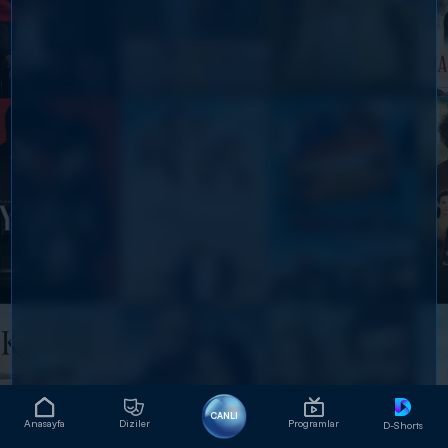
CANLI
Anasayfa
Diziler
Programlar
D-Shorts