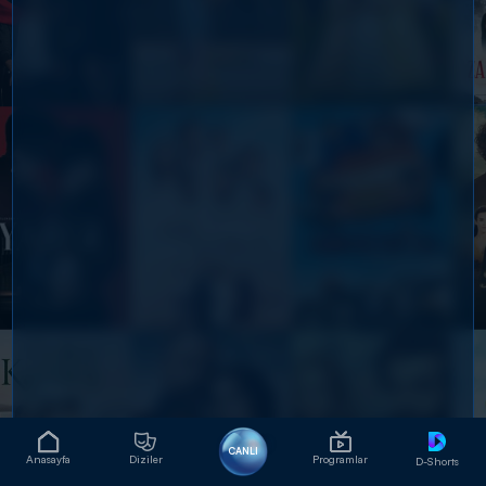
CANLI
Anasayfa
Diziler
Programlar
D-Shorts