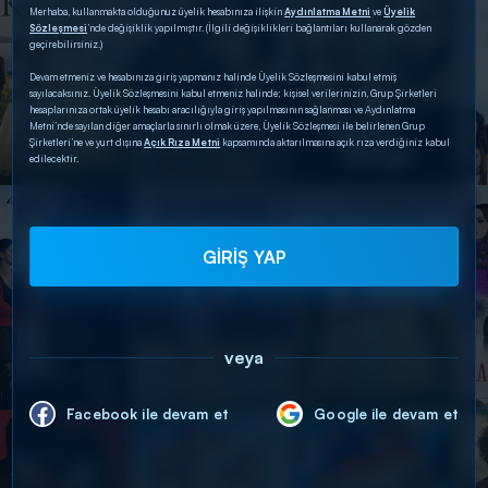
Merhaba, kullanmakta olduğunuz üyelik hesabınıza ilişkin
Aydınlatma Metni
ve
Üyelik
Sözleşmesi
’nde değişiklik yapılmıştır. (İlgili değişiklikleri bağlantıları kullanarak gözden
geçirebilirsiniz.)
Devam etmeniz ve hesabınıza giriş yapmanız halinde Üyelik Sözleşmesini kabul etmiş
sayılacaksınız. Üyelik Sözleşmesini kabul etmeniz halinde; kişisel verilerinizin, Grup Şirketleri
hesaplarınıza ortak üyelik hesabı aracılığıyla giriş yapılmasının sağlanması ve Aydınlatma
Metni’nde sayılan diğer amaçlarla sınırlı olmak üzere, Üyelik Sözleşmesi ile belirlenen Grup
Şirketleri’ne ve yurt dışına
Açık Rıza Metni
kapsamında aktarılmasına açık rıza verdiğiniz kabul
edilecektir.
GİRİŞ YAP
veya
Facebook ile devam et
Google ile devam et