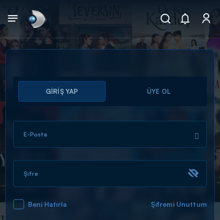
Arama
GİRİŞ YAP
ÜYE OL
muhteşem ikili
ARAMA SONUÇLARI
E-Posta
Şifre
Beni Hatırla
Şifremi Unuttum
DİĞER SONUÇLAR