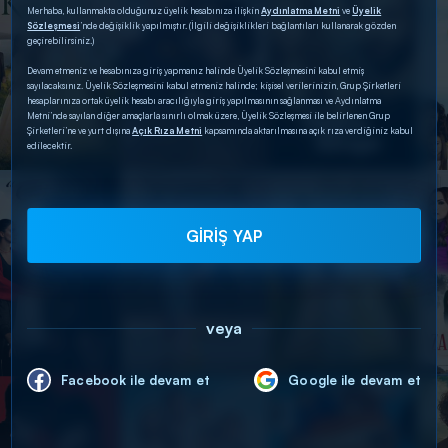
Merhaba, kullanmakta olduğunuz üyelik hesabınıza ilişkin
Aydınlatma Metni
ve
Üyelik
Sözleşmesi
’nde değişiklik yapılmıştır. (İlgili değişiklikleri bağlantıları kullanarak gözden
geçirebilirsiniz.)
Devam etmeniz ve hesabınıza giriş yapmanız halinde Üyelik Sözleşmesini kabul etmiş
sayılacaksınız. Üyelik Sözleşmesini kabul etmeniz halinde; kişisel verilerinizin, Grup Şirketleri
hesaplarınıza ortak üyelik hesabı aracılığıyla giriş yapılmasının sağlanması ve Aydınlatma
Metni’nde sayılan diğer amaçlarla sınırlı olmak üzere, Üyelik Sözleşmesi ile belirlenen Grup
Şirketleri’ne ve yurt dışına
Açık Rıza Metni
kapsamında aktarılmasına açık rıza verdiğiniz kabul
edilecektir.
GİRİŞ YAP
veya
Facebook ile devam et
Google ile devam et