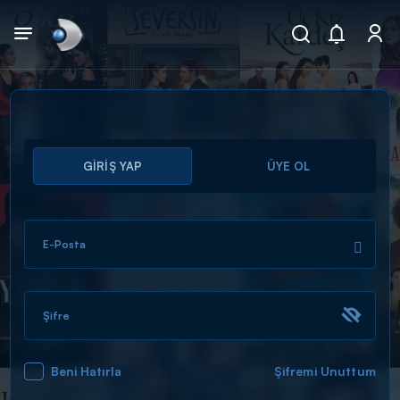
Arama
GİRİŞ YAP
ÜYE OL
muhteşem ikili
ARAMA SONUÇLARI
E-Posta
Şifre
Beni Hatırla
Şifremi Unuttum
DİĞER SONUÇLAR