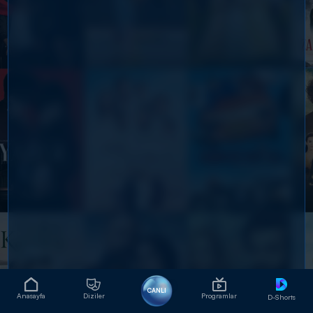
CANLI
Anasayfa
Diziler
Programlar
D-Shorts