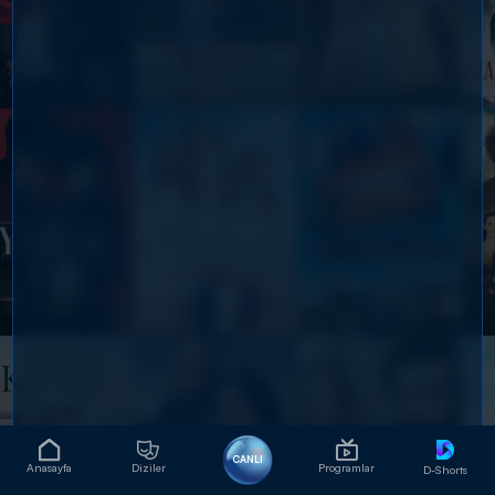
CANLI
Anasayfa
Diziler
Programlar
D-Shorts