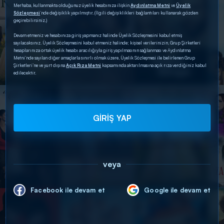
Merhaba, kullanmakta olduğunuz üyelik hesabınıza ilişkin
Aydınlatma Metni
ve
Üyelik
Sözleşmesi
’nde değişiklik yapılmıştır. (İlgili değişiklikleri bağlantıları kullanarak gözden
geçirebilirsiniz.)
Devam etmeniz ve hesabınıza giriş yapmanız halinde Üyelik Sözleşmesini kabul etmiş
sayılacaksınız. Üyelik Sözleşmesini kabul etmeniz halinde; kişisel verilerinizin, Grup Şirketleri
hesaplarınıza ortak üyelik hesabı aracılığıyla giriş yapılmasının sağlanması ve Aydınlatma
Metni’nde sayılan diğer amaçlarla sınırlı olmak üzere, Üyelik Sözleşmesi ile belirlenen Grup
Şirketleri’ne ve yurt dışına
Açık Rıza Metni
kapsamında aktarılmasına açık rıza verdiğiniz kabul
edilecektir.
GİRİŞ YAP
veya
Facebook ile devam et
Google ile devam et