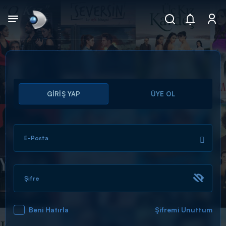
Arama
GİRİŞ YAP
ÜYE OL
muhteşem ikili
ARAMA SONUÇLARI
E-Posta
Şifre
Beni Hatırla
Şifremi Unuttum
DİĞER SONUÇLAR