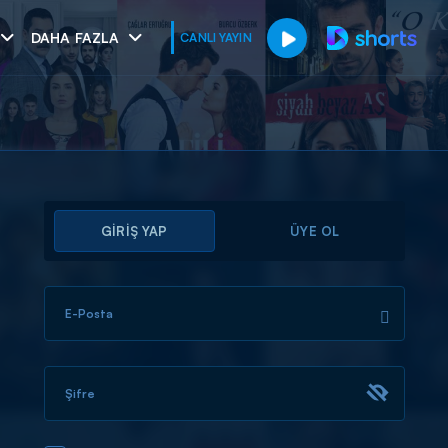
DAHA FAZLA
CANLI YAYIN
GİRİŞ YAP
ÜYE OL
E-Posta
muhteşem ikili
I
Şifre