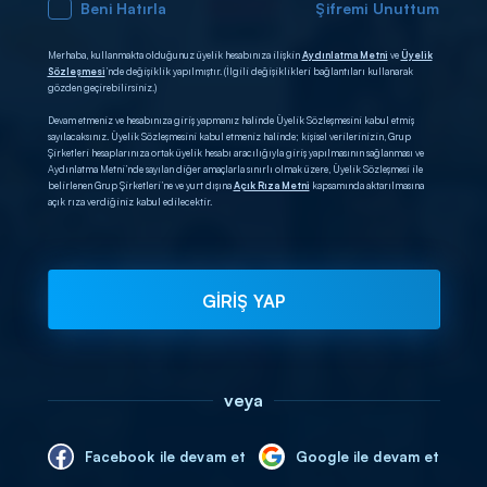
Beni Hatırla
Şifremi Unuttum
Merhaba, kullanmakta olduğunuz üyelik hesabınıza ilişkin
Aydınlatma Metni
ve
Üyelik
Sözleşmesi
’nde değişiklik yapılmıştır. (İlgili değişiklikleri bağlantıları kullanarak
gözden geçirebilirsiniz.)
Devam etmeniz ve hesabınıza giriş yapmanız halinde Üyelik Sözleşmesini kabul etmiş
sayılacaksınız. Üyelik Sözleşmesini kabul etmeniz halinde; kişisel verilerinizin, Grup
Şirketleri hesaplarınıza ortak üyelik hesabı aracılığıyla giriş yapılmasının sağlanması ve
Aydınlatma Metni’nde sayılan diğer amaçlarla sınırlı olmak üzere, Üyelik Sözleşmesi ile
belirlenen Grup Şirketleri’ne ve yurt dışına
Açık Rıza Metni
kapsamında aktarılmasına
açık rıza verdiğiniz kabul edilecektir.
GİRİŞ YAP
veya
Facebook ile devam et
Google ile devam et