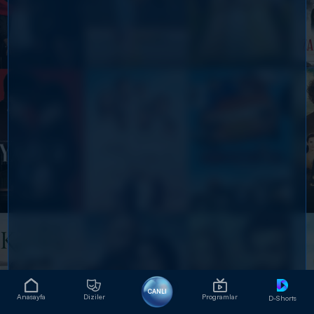
CANLI
Anasayfa
Diziler
Programlar
D-Shorts