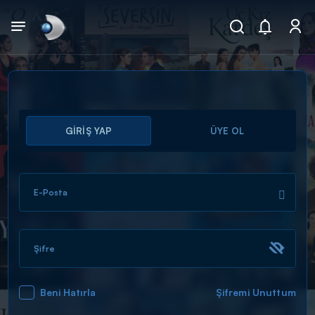
Arama
GİRİŞ YAP
ÜYE OL
muhteşem ikili
ARAMA SONUÇLARI
E-Posta
Şifre
Beni Hatırla
Şifremi Unuttum
DİĞER SONUÇLAR