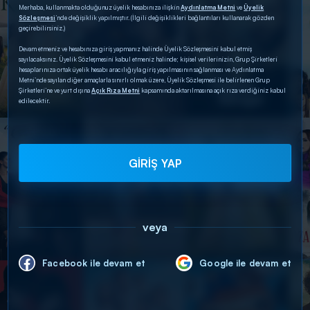
Merhaba, kullanmakta olduğunuz üyelik hesabınıza ilişkin
Aydınlatma Metni
ve
Üyelik
Sözleşmesi
’nde değişiklik yapılmıştır. (İlgili değişiklikleri bağlantıları kullanarak gözden
geçirebilirsiniz.)
Devam etmeniz ve hesabınıza giriş yapmanız halinde Üyelik Sözleşmesini kabul etmiş
sayılacaksınız. Üyelik Sözleşmesini kabul etmeniz halinde; kişisel verilerinizin, Grup Şirketleri
hesaplarınıza ortak üyelik hesabı aracılığıyla giriş yapılmasının sağlanması ve Aydınlatma
Metni’nde sayılan diğer amaçlarla sınırlı olmak üzere, Üyelik Sözleşmesi ile belirlenen Grup
Şirketleri’ne ve yurt dışına
Açık Rıza Metni
kapsamında aktarılmasına açık rıza verdiğiniz kabul
edilecektir.
GİRİŞ YAP
veya
Facebook ile devam et
Google ile devam et