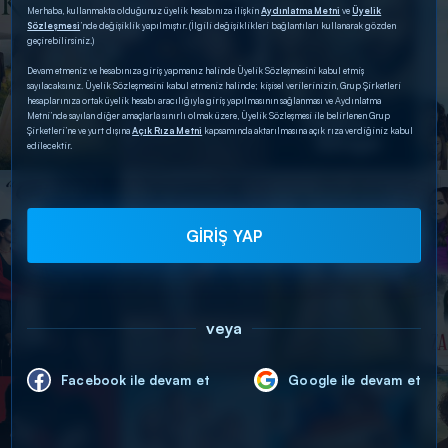
Merhaba, kullanmakta olduğunuz üyelik hesabınıza ilişkin
Aydınlatma Metni
ve
Üyelik
Sözleşmesi
’nde değişiklik yapılmıştır. (İlgili değişiklikleri bağlantıları kullanarak gözden
geçirebilirsiniz.)
Devam etmeniz ve hesabınıza giriş yapmanız halinde Üyelik Sözleşmesini kabul etmiş
sayılacaksınız. Üyelik Sözleşmesini kabul etmeniz halinde; kişisel verilerinizin, Grup Şirketleri
hesaplarınıza ortak üyelik hesabı aracılığıyla giriş yapılmasının sağlanması ve Aydınlatma
Metni’nde sayılan diğer amaçlarla sınırlı olmak üzere, Üyelik Sözleşmesi ile belirlenen Grup
Şirketleri’ne ve yurt dışına
Açık Rıza Metni
kapsamında aktarılmasına açık rıza verdiğiniz kabul
edilecektir.
GİRİŞ YAP
veya
Facebook ile devam et
Google ile devam et