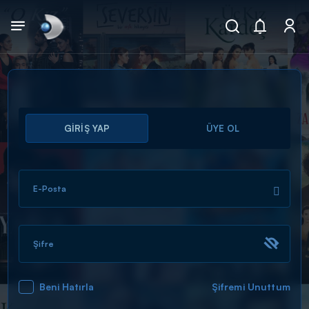
Arama
GİRİŞ YAP
ÜYE OL
muhteşem ikili
ARAMA SONUÇLARI
E-Posta
Şifre
Beni Hatırla
Şifremi Unuttum
DİĞER SONUÇLAR