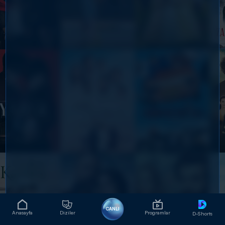
CANLI
Anasayfa
Diziler
Programlar
D-Shorts