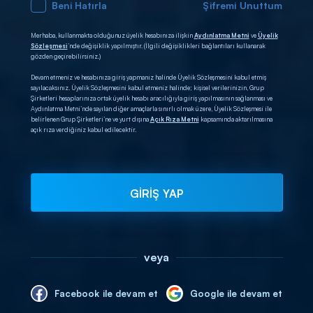
Beni Hatırla
Şifremi Unuttum
Merhaba, kullanmakta olduğunuz üyelik hesabınıza ilişkin
Aydınlatma Metni
ve
Üyelik
Sözleşmesi
’nde değişiklik yapılmıştır. (İlgili değişiklikleri bağlantıları kullanarak
gözden geçirebilirsiniz.)
Devam etmeniz ve hesabınıza giriş yapmanız halinde Üyelik Sözleşmesini kabul etmiş
sayılacaksınız. Üyelik Sözleşmesini kabul etmeniz halinde; kişisel verilerinizin, Grup
Şirketleri hesaplarınıza ortak üyelik hesabı aracılığıyla giriş yapılmasının sağlanması ve
Aydınlatma Metni’nde sayılan diğer amaçlarla sınırlı olmak üzere, Üyelik Sözleşmesi ile
belirlenen Grup Şirketleri’ne ve yurt dışına
Açık Rıza Metni
kapsamında aktarılmasına
açık rıza verdiğiniz kabul edilecektir.
GİRİŞ YAP
veya
Facebook ile devam et
Google ile devam et