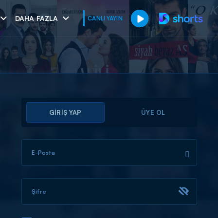
DAHA FAZLA
CANLI YAYIN
GİRİŞ YAP
ÜYE OL
E-Posta
muhteşem ikili
I
Şifre