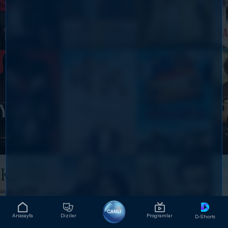
CANLI
Anasayfa
Diziler
Programlar
D-Shorts