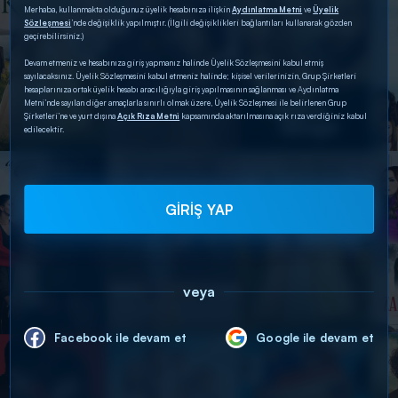
Merhaba, kullanmakta olduğunuz üyelik hesabınıza ilişkin
Aydınlatma Metni
ve
Üyelik
Sözleşmesi
’nde değişiklik yapılmıştır. (İlgili değişiklikleri bağlantıları kullanarak gözden
geçirebilirsiniz.)
Devam etmeniz ve hesabınıza giriş yapmanız halinde Üyelik Sözleşmesini kabul etmiş
sayılacaksınız. Üyelik Sözleşmesini kabul etmeniz halinde; kişisel verilerinizin, Grup Şirketleri
hesaplarınıza ortak üyelik hesabı aracılığıyla giriş yapılmasının sağlanması ve Aydınlatma
Metni’nde sayılan diğer amaçlarla sınırlı olmak üzere, Üyelik Sözleşmesi ile belirlenen Grup
Şirketleri’ne ve yurt dışına
Açık Rıza Metni
kapsamında aktarılmasına açık rıza verdiğiniz kabul
edilecektir.
GİRİŞ YAP
veya
Facebook ile devam et
Google ile devam et