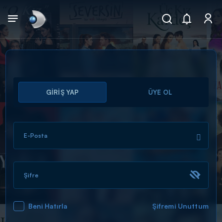
Arama
GİRİŞ YAP
ÜYE OL
muhteşem ikili
ARAMA SONUÇLARI
E-Posta
Şifre
Beni Hatırla
Şifremi Unuttum
DİĞER SONUÇLAR