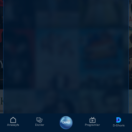
CANLI
Anasayfa
Diziler
Programlar
D-Shorts