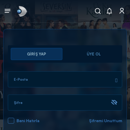
Arama
GİRİŞ YAP
ÜYE OL
muhteşem ikili
ARAMA SONUÇLARI
E-Posta
Şifre
Beni Hatırla
Şifremi Unuttum
DİĞER SONUÇLAR