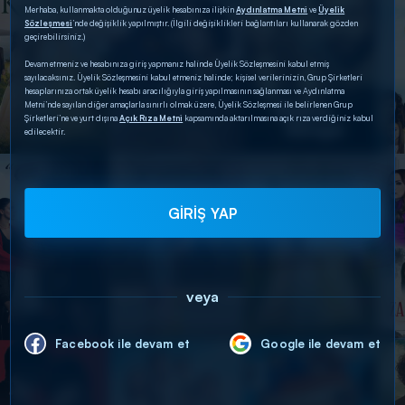
Merhaba, kullanmakta olduğunuz üyelik hesabınıza ilişkin
Aydınlatma Metni
ve
Üyelik
Sözleşmesi
’nde değişiklik yapılmıştır. (İlgili değişiklikleri bağlantıları kullanarak gözden
geçirebilirsiniz.)
Devam etmeniz ve hesabınıza giriş yapmanız halinde Üyelik Sözleşmesini kabul etmiş
sayılacaksınız. Üyelik Sözleşmesini kabul etmeniz halinde; kişisel verilerinizin, Grup Şirketleri
hesaplarınıza ortak üyelik hesabı aracılığıyla giriş yapılmasının sağlanması ve Aydınlatma
Metni’nde sayılan diğer amaçlarla sınırlı olmak üzere, Üyelik Sözleşmesi ile belirlenen Grup
Şirketleri’ne ve yurt dışına
Açık Rıza Metni
kapsamında aktarılmasına açık rıza verdiğiniz kabul
edilecektir.
GİRİŞ YAP
veya
Facebook ile devam et
Google ile devam et