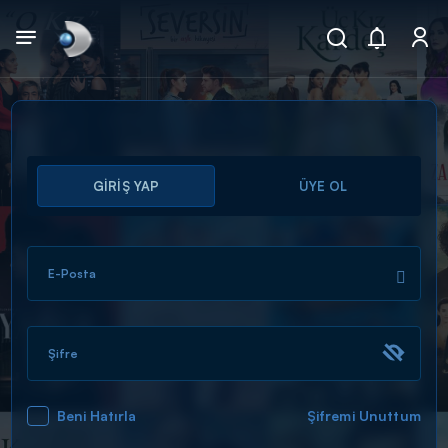
Arama
GİRİŞ YAP
ÜYE OL
muhteşem ikili
ARAMA SONUÇLARI
E-Posta
Şifre
Beni Hatırla
Şifremi Unuttum
DİĞER SONUÇLAR