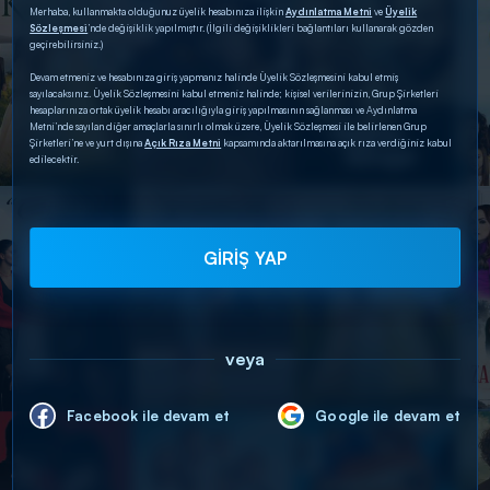
Merhaba, kullanmakta olduğunuz üyelik hesabınıza ilişkin
Aydınlatma Metni
ve
Üyelik
Sözleşmesi
’nde değişiklik yapılmıştır. (İlgili değişiklikleri bağlantıları kullanarak gözden
geçirebilirsiniz.)
Devam etmeniz ve hesabınıza giriş yapmanız halinde Üyelik Sözleşmesini kabul etmiş
sayılacaksınız. Üyelik Sözleşmesini kabul etmeniz halinde; kişisel verilerinizin, Grup Şirketleri
hesaplarınıza ortak üyelik hesabı aracılığıyla giriş yapılmasının sağlanması ve Aydınlatma
Metni’nde sayılan diğer amaçlarla sınırlı olmak üzere, Üyelik Sözleşmesi ile belirlenen Grup
Şirketleri’ne ve yurt dışına
Açık Rıza Metni
kapsamında aktarılmasına açık rıza verdiğiniz kabul
edilecektir.
GİRİŞ YAP
veya
Facebook ile devam et
Google ile devam et