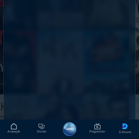
CANLI
Anasayfa
Diziler
Programlar
D-Shorts