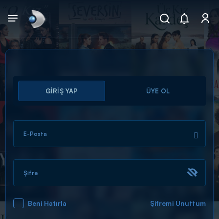
Arama
GİRİŞ YAP
ÜYE OL
muhteşem ikili
ARAMA SONUÇLARI
E-Posta
Şifre
Beni Hatırla
Şifremi Unuttum
DİĞER SONUÇLAR