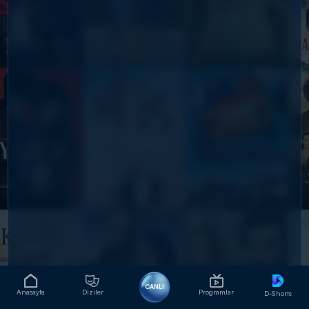
CANLI
Anasayfa
Diziler
Programlar
D-Shorts