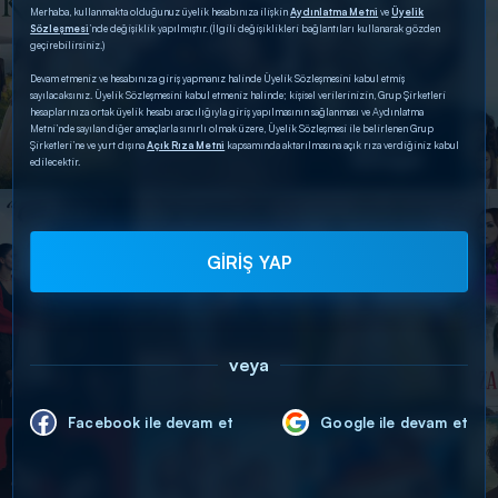
Merhaba, kullanmakta olduğunuz üyelik hesabınıza ilişkin
Aydınlatma Metni
ve
Üyelik
Sözleşmesi
’nde değişiklik yapılmıştır. (İlgili değişiklikleri bağlantıları kullanarak gözden
geçirebilirsiniz.)
Devam etmeniz ve hesabınıza giriş yapmanız halinde Üyelik Sözleşmesini kabul etmiş
sayılacaksınız. Üyelik Sözleşmesini kabul etmeniz halinde; kişisel verilerinizin, Grup Şirketleri
hesaplarınıza ortak üyelik hesabı aracılığıyla giriş yapılmasının sağlanması ve Aydınlatma
Metni’nde sayılan diğer amaçlarla sınırlı olmak üzere, Üyelik Sözleşmesi ile belirlenen Grup
Şirketleri’ne ve yurt dışına
Açık Rıza Metni
kapsamında aktarılmasına açık rıza verdiğiniz kabul
edilecektir.
GİRİŞ YAP
veya
Facebook ile devam et
Google ile devam et