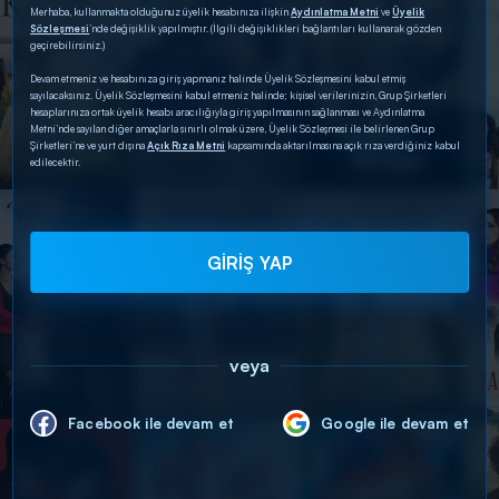
Merhaba, kullanmakta olduğunuz üyelik hesabınıza ilişkin
Aydınlatma Metni
ve
Üyelik
Sözleşmesi
’nde değişiklik yapılmıştır. (İlgili değişiklikleri bağlantıları kullanarak gözden
geçirebilirsiniz.)
Devam etmeniz ve hesabınıza giriş yapmanız halinde Üyelik Sözleşmesini kabul etmiş
sayılacaksınız. Üyelik Sözleşmesini kabul etmeniz halinde; kişisel verilerinizin, Grup Şirketleri
hesaplarınıza ortak üyelik hesabı aracılığıyla giriş yapılmasının sağlanması ve Aydınlatma
Metni’nde sayılan diğer amaçlarla sınırlı olmak üzere, Üyelik Sözleşmesi ile belirlenen Grup
Şirketleri’ne ve yurt dışına
Açık Rıza Metni
kapsamında aktarılmasına açık rıza verdiğiniz kabul
edilecektir.
GİRİŞ YAP
veya
Facebook ile devam et
Google ile devam et