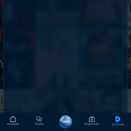
CANLI
Anasayfa
Diziler
Programlar
D-Shorts