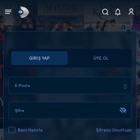
Arama
GİRİŞ YAP
ÜYE OL
muhteşem ikili
ARAMA SONUÇLARI
E-Posta
Şifre
Beni Hatırla
Şifremi Unuttum
DİĞER SONUÇLAR