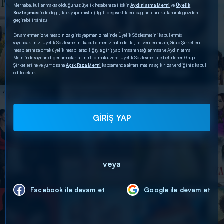
Merhaba, kullanmakta olduğunuz üyelik hesabınıza ilişkin
Aydınlatma Metni
ve
Üyelik
Sözleşmesi
’nde değişiklik yapılmıştır. (İlgili değişiklikleri bağlantıları kullanarak gözden
geçirebilirsiniz.)
Devam etmeniz ve hesabınıza giriş yapmanız halinde Üyelik Sözleşmesini kabul etmiş
sayılacaksınız. Üyelik Sözleşmesini kabul etmeniz halinde; kişisel verilerinizin, Grup Şirketleri
hesaplarınıza ortak üyelik hesabı aracılığıyla giriş yapılmasının sağlanması ve Aydınlatma
Metni’nde sayılan diğer amaçlarla sınırlı olmak üzere, Üyelik Sözleşmesi ile belirlenen Grup
Şirketleri’ne ve yurt dışına
Açık Rıza Metni
kapsamında aktarılmasına açık rıza verdiğiniz kabul
edilecektir.
GİRİŞ YAP
veya
Facebook ile devam et
Google ile devam et