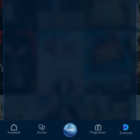
CANLI
Anasayfa
Diziler
Programlar
D-Shorts