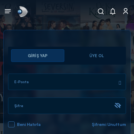
Arama
GİRİŞ YAP
ÜYE OL
muhteşem ikili
ARAMA SONUÇLARI
E-Posta
Şifre
Beni Hatırla
Şifremi Unuttum
DİĞER SONUÇLAR