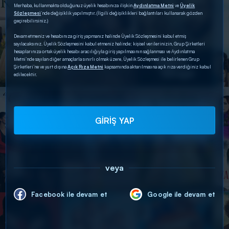
Merhaba, kullanmakta olduğunuz üyelik hesabınıza ilişkin
Aydınlatma Metni
ve
Üyelik
Sözleşmesi
’nde değişiklik yapılmıştır. (İlgili değişiklikleri bağlantıları kullanarak gözden
geçirebilirsiniz.)
Devam etmeniz ve hesabınıza giriş yapmanız halinde Üyelik Sözleşmesini kabul etmiş
sayılacaksınız. Üyelik Sözleşmesini kabul etmeniz halinde; kişisel verilerinizin, Grup Şirketleri
hesaplarınıza ortak üyelik hesabı aracılığıyla giriş yapılmasının sağlanması ve Aydınlatma
Metni’nde sayılan diğer amaçlarla sınırlı olmak üzere, Üyelik Sözleşmesi ile belirlenen Grup
Şirketleri’ne ve yurt dışına
Açık Rıza Metni
kapsamında aktarılmasına açık rıza verdiğiniz kabul
edilecektir.
GİRİŞ YAP
veya
Facebook ile devam et
Google ile devam et