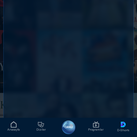
CANLI
Anasayfa
Diziler
Programlar
D-Shorts