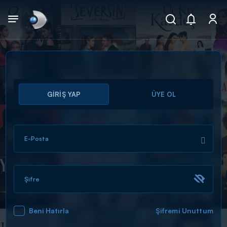
Arama
GİRİŞ YAP
ÜYE OL
muhteşem ikili
ARAMA SONUÇLARI
E-Posta
Şifre
Beni Hatırla
Şifremi Unuttum
DİĞER SONUÇLAR