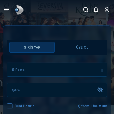
Arama
GİRİŞ YAP
ÜYE OL
muhteşem ikili
ARAMA SONUÇLARI
E-Posta
Şifre
Beni Hatırla
Şifremi Unuttum
DİĞER SONUÇLAR