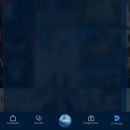
CANLI
Anasayfa
Diziler
Programlar
D-Shorts