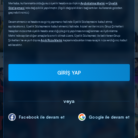
Merhaba, kullanmakta olduğunuz üyelik hesabınıza ilişkin
Aydınlatma Metni
ve
Üyelik
Sözleşmesi
’nde değişiklik yapılmıştır. (İlgili değişiklikleri bağlantıları kullanarak gözden
geçirebilirsiniz.)
Devam etmeniz ve hesabınıza giriş yapmanız halinde Üyelik Sözleşmesini kabul etmiş
sayılacaksınız. Üyelik Sözleşmesini kabul etmeniz halinde; kişisel verilerinizin, Grup Şirketleri
hesaplarınıza ortak üyelik hesabı aracılığıyla giriş yapılmasının sağlanması ve Aydınlatma
Metni’nde sayılan diğer amaçlarla sınırlı olmak üzere, Üyelik Sözleşmesi ile belirlenen Grup
Şirketleri’ne ve yurt dışına
Açık Rıza Metni
kapsamında aktarılmasına açık rıza verdiğiniz kabul
edilecektir.
GİRİŞ YAP
veya
Facebook ile devam et
Google ile devam et