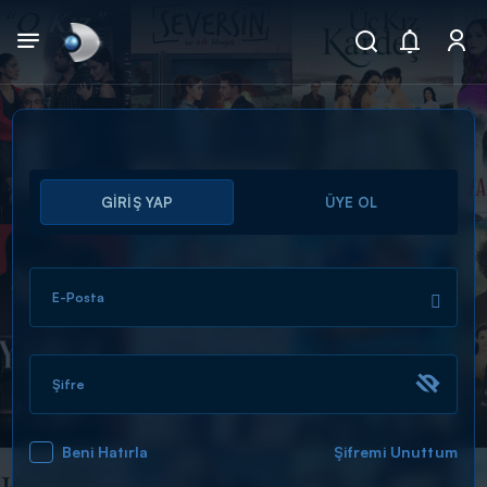
Arama
GİRİŞ YAP
ÜYE OL
muhteşem ikili
ARAMA SONUÇLARI
E-Posta
Şifre
Beni Hatırla
Şifremi Unuttum
DİĞER SONUÇLAR