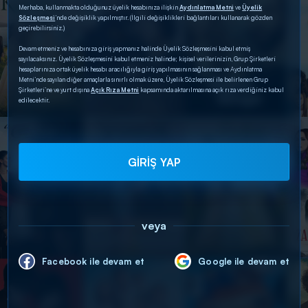
Merhaba, kullanmakta olduğunuz üyelik hesabınıza ilişkin
Aydınlatma Metni
ve
Üyelik
Sözleşmesi
’nde değişiklik yapılmıştır. (İlgili değişiklikleri bağlantıları kullanarak gözden
geçirebilirsiniz.)
Devam etmeniz ve hesabınıza giriş yapmanız halinde Üyelik Sözleşmesini kabul etmiş
sayılacaksınız. Üyelik Sözleşmesini kabul etmeniz halinde; kişisel verilerinizin, Grup Şirketleri
hesaplarınıza ortak üyelik hesabı aracılığıyla giriş yapılmasının sağlanması ve Aydınlatma
Metni’nde sayılan diğer amaçlarla sınırlı olmak üzere, Üyelik Sözleşmesi ile belirlenen Grup
Şirketleri’ne ve yurt dışına
Açık Rıza Metni
kapsamında aktarılmasına açık rıza verdiğiniz kabul
edilecektir.
GİRİŞ YAP
veya
Facebook ile devam et
Google ile devam et