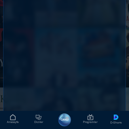
CANLI
Anasayfa
Diziler
Programlar
D-Shorts