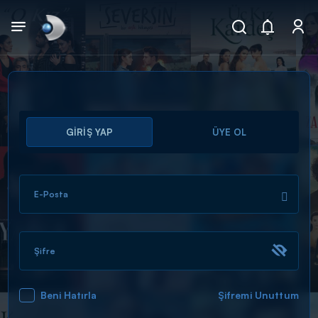
Arama
GİRİŞ YAP
ÜYE OL
muhteşem ikili
ARAMA SONUÇLARI
E-Posta
Şifre
Beni Hatırla
Şifremi Unuttum
DİĞER SONUÇLAR