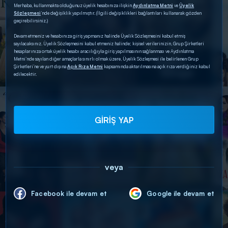
Merhaba, kullanmakta olduğunuz üyelik hesabınıza ilişkin
Aydınlatma Metni
ve
Üyelik
Sözleşmesi
’nde değişiklik yapılmıştır. (İlgili değişiklikleri bağlantıları kullanarak gözden
geçirebilirsiniz.)
Devam etmeniz ve hesabınıza giriş yapmanız halinde Üyelik Sözleşmesini kabul etmiş
sayılacaksınız. Üyelik Sözleşmesini kabul etmeniz halinde; kişisel verilerinizin, Grup Şirketleri
hesaplarınıza ortak üyelik hesabı aracılığıyla giriş yapılmasının sağlanması ve Aydınlatma
Metni’nde sayılan diğer amaçlarla sınırlı olmak üzere, Üyelik Sözleşmesi ile belirlenen Grup
Şirketleri’ne ve yurt dışına
Açık Rıza Metni
kapsamında aktarılmasına açık rıza verdiğiniz kabul
edilecektir.
GİRİŞ YAP
veya
Facebook ile devam et
Google ile devam et