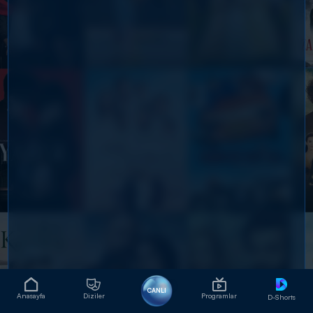
CANLI
Anasayfa
Diziler
Programlar
D-Shorts