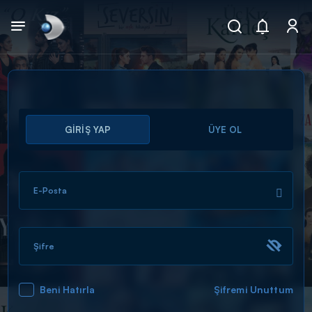
Arama
GİRİŞ YAP
ÜYE OL
muhteşem ikili
ARAMA SONUÇLARI
E-Posta
Şifre
Beni Hatırla
Şifremi Unuttum
DİĞER SONUÇLAR