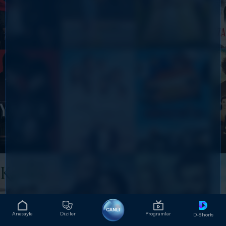
CANLI
Anasayfa
Diziler
Programlar
D-Shorts