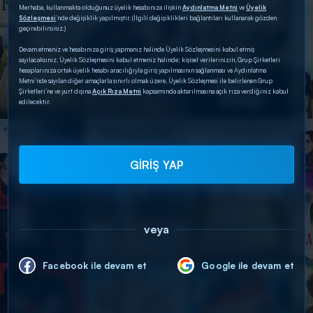
Merhaba, kullanmakta olduğunuz üyelik hesabınıza ilişkin
Aydınlatma Metni
ve
Üyelik
Sözleşmesi
’nde değişiklik yapılmıştır. (İlgili değişiklikleri bağlantıları kullanarak gözden
geçirebilirsiniz.)
Devam etmeniz ve hesabınıza giriş yapmanız halinde Üyelik Sözleşmesini kabul etmiş
sayılacaksınız. Üyelik Sözleşmesini kabul etmeniz halinde; kişisel verilerinizin, Grup Şirketleri
hesaplarınıza ortak üyelik hesabı aracılığıyla giriş yapılmasının sağlanması ve Aydınlatma
Metni’nde sayılan diğer amaçlarla sınırlı olmak üzere, Üyelik Sözleşmesi ile belirlenen Grup
Şirketleri’ne ve yurt dışına
Açık Rıza Metni
kapsamında aktarılmasına açık rıza verdiğiniz kabul
edilecektir.
GİRİŞ YAP
veya
Facebook ile devam et
Google ile devam et