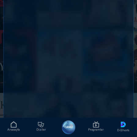
CANLI
Anasayfa
Diziler
Programlar
D-Shorts