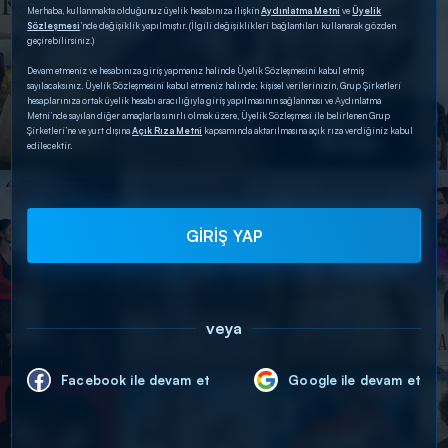
Merhaba, kullanmakta olduğunuz üyelik hesabınıza ilişkin
Aydınlatma Metni
ve
Üyelik
Sözleşmesi
’nde değişiklik yapılmıştır. (İlgili değişiklikleri bağlantıları kullanarak gözden
geçirebilirsiniz.)
Devam etmeniz ve hesabınıza giriş yapmanız halinde Üyelik Sözleşmesini kabul etmiş
sayılacaksınız. Üyelik Sözleşmesini kabul etmeniz halinde; kişisel verilerinizin, Grup Şirketleri
hesaplarınıza ortak üyelik hesabı aracılığıyla giriş yapılmasının sağlanması ve Aydınlatma
Metni’nde sayılan diğer amaçlarla sınırlı olmak üzere, Üyelik Sözleşmesi ile belirlenen Grup
Şirketleri’ne ve yurt dışına
Açık Rıza Metni
kapsamında aktarılmasına açık rıza verdiğiniz kabul
edilecektir.
GİRİŞ YAP
veya
Facebook ile devam et
Google ile devam et