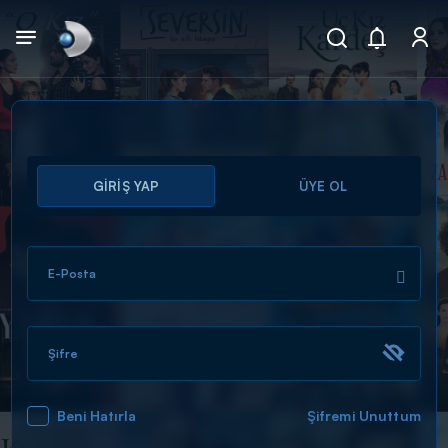
Arama
GİRİŞ YAP
ÜYE OL
muhteşem ikili
ARAMA SONUÇLARI
E-Posta
Şifre
Beni Hatırla
Şifremi Unuttum
DİĞER SONUÇLAR