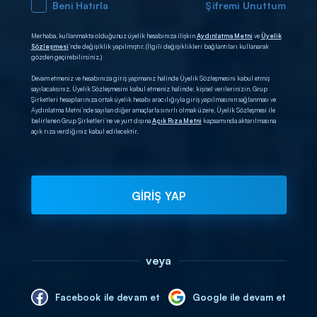
Beni Hatırla
Şifremi Unuttum
Merhaba, kullanmakta olduğunuz üyelik hesabınıza ilişkin
Aydınlatma Metni
ve
Üyelik
Sözleşmesi
’nde değişiklik yapılmıştır. (İlgili değişiklikleri bağlantıları kullanarak
gözden geçirebilirsiniz.)
Devam etmeniz ve hesabınıza giriş yapmanız halinde Üyelik Sözleşmesini kabul etmiş
sayılacaksınız. Üyelik Sözleşmesini kabul etmeniz halinde; kişisel verilerinizin, Grup
Şirketleri hesaplarınıza ortak üyelik hesabı aracılığıyla giriş yapılmasının sağlanması ve
Aydınlatma Metni’nde sayılan diğer amaçlarla sınırlı olmak üzere, Üyelik Sözleşmesi ile
belirlenen Grup Şirketleri’ne ve yurt dışına
Açık Rıza Metni
kapsamında aktarılmasına
açık rıza verdiğiniz kabul edilecektir.
GİRİŞ YAP
veya
Facebook ile devam et
Google ile devam et