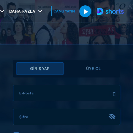
DAHA FAZLA
CANLI YAYIN
GİRİŞ YAP
ÜYE OL
E-Posta
muhteşem ikili
I
Şifre