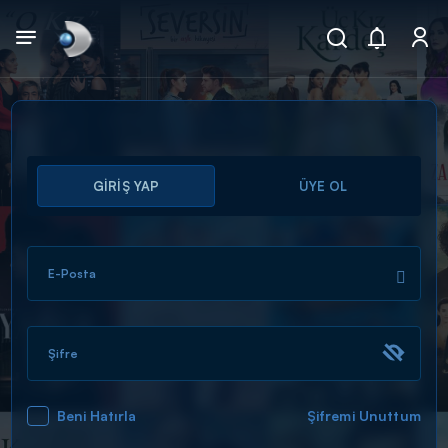
Arama
GİRİŞ YAP
ÜYE OL
muhteşem ikili
ARAMA SONUÇLARI
E-Posta
Şifre
Beni Hatırla
Şifremi Unuttum
DİĞER SONUÇLAR