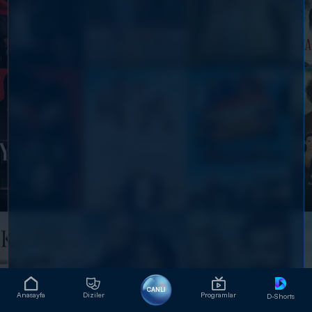
CANLI
Anasayfa
Diziler
Programlar
D-Shorts