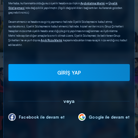
Merhaba, kullanmakta olduğunuz üyelik hesabınıza ilişkin
Aydınlatma Metni
ve
Üyelik
Sözleşmesi
’nde değişiklik yapılmıştır. (İlgili değişiklikleri bağlantıları kullanarak gözden
geçirebilirsiniz.)
Devam etmeniz ve hesabınıza giriş yapmanız halinde Üyelik Sözleşmesini kabul etmiş
sayılacaksınız. Üyelik Sözleşmesini kabul etmeniz halinde; kişisel verilerinizin, Grup Şirketleri
hesaplarınıza ortak üyelik hesabı aracılığıyla giriş yapılmasının sağlanması ve Aydınlatma
Metni’nde sayılan diğer amaçlarla sınırlı olmak üzere, Üyelik Sözleşmesi ile belirlenen Grup
Şirketleri’ne ve yurt dışına
Açık Rıza Metni
kapsamında aktarılmasına açık rıza verdiğiniz kabul
edilecektir.
GİRİŞ YAP
veya
Facebook ile devam et
Google ile devam et