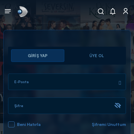
Arama
GİRİŞ YAP
ÜYE OL
muhteşem ikili
ARAMA SONUÇLARI
E-Posta
Şifre
Beni Hatırla
Şifremi Unuttum
DİĞER SONUÇLAR