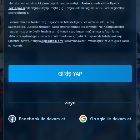
Merhaba, kullanmakta olduğunuz üyelik hesabınıza ilişkin
Aydınlatma Metni
ve
Üyelik
Sözleşmesi
’nde değişiklik yapılmıştır. (İlgili değişiklikleri bağlantıları kullanarak gözden
geçirebilirsiniz.)
Devam etmeniz ve hesabınıza giriş yapmanız halinde Üyelik Sözleşmesini kabul etmiş
sayılacaksınız. Üyelik Sözleşmesini kabul etmeniz halinde; kişisel verilerinizin, Grup Şirketleri
hesaplarınıza ortak üyelik hesabı aracılığıyla giriş yapılmasının sağlanması ve Aydınlatma
Metni’nde sayılan diğer amaçlarla sınırlı olmak üzere, Üyelik Sözleşmesi ile belirlenen Grup
Şirketleri’ne ve yurt dışına
Açık Rıza Metni
kapsamında aktarılmasına açık rıza verdiğiniz kabul
edilecektir.
GİRİŞ YAP
veya
Facebook ile devam et
Google ile devam et