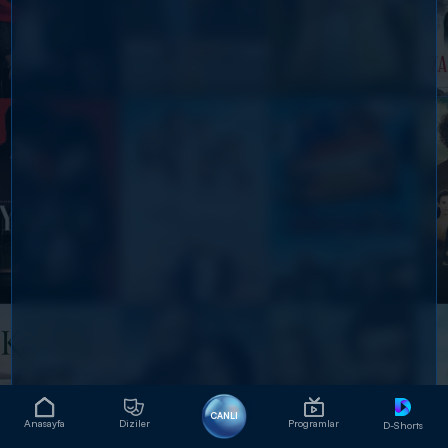
CANLI
Anasayfa
Diziler
Programlar
D-Shorts