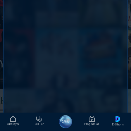
CANLI
Anasayfa
Diziler
Programlar
D-Shorts