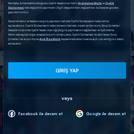
Merhaba, kullanmakta olduğunuz üyelik hesabınıza ilişkin
Aydınlatma Metni
ve
Üyelik
Sözleşmesi
’nde değişiklik yapılmıştır. (İlgili değişiklikleri bağlantıları kullanarak gözden
geçirebilirsiniz.)
Devam etmeniz ve hesabınıza giriş yapmanız halinde Üyelik Sözleşmesini kabul etmiş
sayılacaksınız. Üyelik Sözleşmesini kabul etmeniz halinde; kişisel verilerinizin, Grup Şirketleri
hesaplarınıza ortak üyelik hesabı aracılığıyla giriş yapılmasının sağlanması ve Aydınlatma
Metni’nde sayılan diğer amaçlarla sınırlı olmak üzere, Üyelik Sözleşmesi ile belirlenen Grup
Şirketleri’ne ve yurt dışına
Açık Rıza Metni
kapsamında aktarılmasına açık rıza verdiğiniz kabul
edilecektir.
GİRİŞ YAP
veya
Facebook ile devam et
Google ile devam et