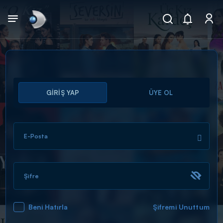
Arama
GİRİŞ YAP
ÜYE OL
muhteşem ikili
ARAMA SONUÇLARI
E-Posta
Şifre
Beni Hatırla
Şifremi Unuttum
DİĞER SONUÇLAR