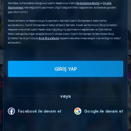
Merhaba, kullanmakta olduğunuz üyelik hesabınıza ilişkin
Aydınlatma Metni
ve
Üyelik
Sözleşmesi
’nde değişiklik yapılmıştır. (İlgili değişiklikleri bağlantıları kullanarak gözden
geçirebilirsiniz.)
Devam etmeniz ve hesabınıza giriş yapmanız halinde Üyelik Sözleşmesini kabul etmiş
sayılacaksınız. Üyelik Sözleşmesini kabul etmeniz halinde; kişisel verilerinizin, Grup Şirketleri
hesaplarınıza ortak üyelik hesabı aracılığıyla giriş yapılmasının sağlanması ve Aydınlatma
Metni’nde sayılan diğer amaçlarla sınırlı olmak üzere, Üyelik Sözleşmesi ile belirlenen Grup
Şirketleri’ne ve yurt dışına
Açık Rıza Metni
kapsamında aktarılmasına açık rıza verdiğiniz kabul
edilecektir.
GİRİŞ YAP
veya
Facebook ile devam et
Google ile devam et