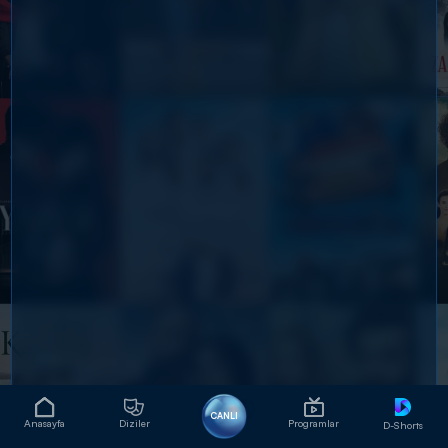
CANLI
Anasayfa
Diziler
Programlar
D-Shorts