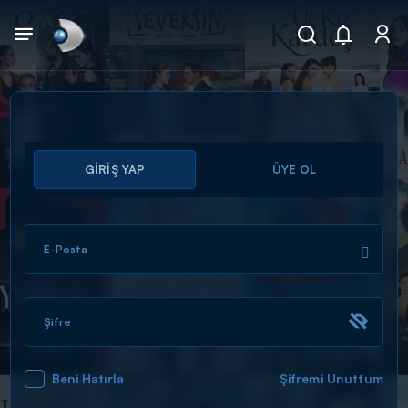
Arama
GİRİŞ YAP
ÜYE OL
muhteşem ikili
ARAMA SONUÇLARI
E-Posta
Şifre
Beni Hatırla
Şifremi Unuttum
DİĞER SONUÇLAR