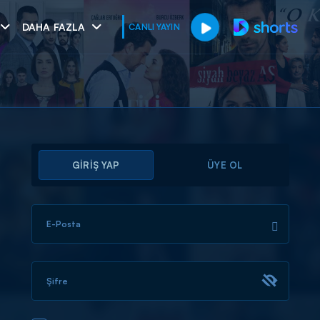
DAHA FAZLA
CANLI YAYIN
GİRİŞ YAP
ÜYE OL
E-Posta
muhteşem ikili
I
Şifre