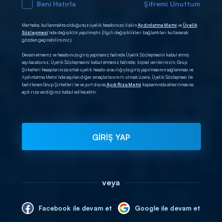
Beni Hatırla
Şifremi Unuttum
Merhaba, kullanmakta olduğunuz üyelik hesabınıza ilişkin
Aydınlatma Metni
ve
Üyelik
Sözleşmesi
’nde değişiklik yapılmıştır. (İlgili değişiklikleri bağlantıları kullanarak
gözden geçirebilirsiniz.)
Devam etmeniz ve hesabınıza giriş yapmanız halinde Üyelik Sözleşmesini kabul etmiş
sayılacaksınız. Üyelik Sözleşmesini kabul etmeniz halinde; kişisel verilerinizin, Grup
Şirketleri hesaplarınıza ortak üyelik hesabı aracılığıyla giriş yapılmasının sağlanması ve
Aydınlatma Metni’nde sayılan diğer amaçlarla sınırlı olmak üzere, Üyelik Sözleşmesi ile
belirlenen Grup Şirketleri’ne ve yurt dışına
Açık Rıza Metni
kapsamında aktarılmasına
açık rıza verdiğiniz kabul edilecektir.
GİRİŞ YAP
veya
Facebook ile devam et
Google ile devam et