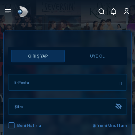
Arama
GİRİŞ YAP
ÜYE OL
muhteşem ikili
ARAMA SONUÇLARI
E-Posta
Şifre
Beni Hatırla
Şifremi Unuttum
DİĞER SONUÇLAR