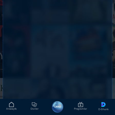
CANLI
Anasayfa
Diziler
Programlar
D-Shorts