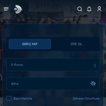
Arama
GİRİŞ YAP
ÜYE OL
muhteşem ikili
ARAMA SONUÇLARI
E-Posta
Şifre
Beni Hatırla
Şifremi Unuttum
DİĞER SONUÇLAR