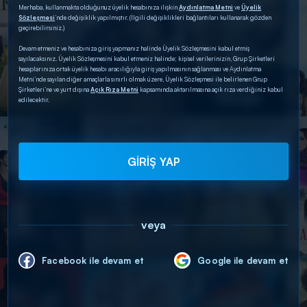
Merhaba, kullanmakta olduğunuz üyelik hesabınıza ilişkin
Aydınlatma Metni
ve
Üyelik
Sözleşmesi
’nde değişiklik yapılmıştır. (İlgili değişiklikleri bağlantıları kullanarak gözden
geçirebilirsiniz.)
Devam etmeniz ve hesabınıza giriş yapmanız halinde Üyelik Sözleşmesini kabul etmiş
sayılacaksınız. Üyelik Sözleşmesini kabul etmeniz halinde; kişisel verilerinizin, Grup Şirketleri
hesaplarınıza ortak üyelik hesabı aracılığıyla giriş yapılmasının sağlanması ve Aydınlatma
Metni’nde sayılan diğer amaçlarla sınırlı olmak üzere, Üyelik Sözleşmesi ile belirlenen Grup
Şirketleri’ne ve yurt dışına
Açık Rıza Metni
kapsamında aktarılmasına açık rıza verdiğiniz kabul
edilecektir.
GİRİŞ YAP
veya
Facebook ile devam et
Google ile devam et