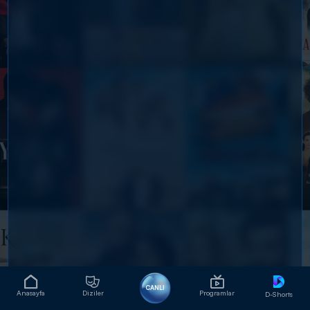
CANLI
Anasayfa
Diziler
Programlar
D-Shorts