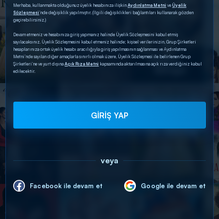
Merhaba, kullanmakta olduğunuz üyelik hesabınıza ilişkin
Aydınlatma Metni
ve
Üyelik
Sözleşmesi
’nde değişiklik yapılmıştır. (İlgili değişiklikleri bağlantıları kullanarak gözden
geçirebilirsiniz.)
Devam etmeniz ve hesabınıza giriş yapmanız halinde Üyelik Sözleşmesini kabul etmiş
sayılacaksınız. Üyelik Sözleşmesini kabul etmeniz halinde; kişisel verilerinizin, Grup Şirketleri
hesaplarınıza ortak üyelik hesabı aracılığıyla giriş yapılmasının sağlanması ve Aydınlatma
Metni’nde sayılan diğer amaçlarla sınırlı olmak üzere, Üyelik Sözleşmesi ile belirlenen Grup
Şirketleri’ne ve yurt dışına
Açık Rıza Metni
kapsamında aktarılmasına açık rıza verdiğiniz kabul
edilecektir.
GİRİŞ YAP
veya
Facebook ile devam et
Google ile devam et