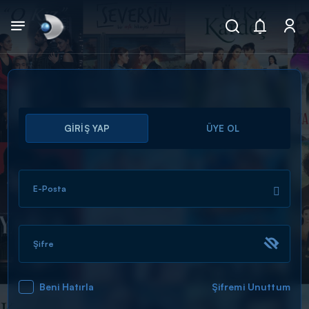
Arama
GİRİŞ YAP
ÜYE OL
muhteşem ikili
ARAMA SONUÇLARI
E-Posta
Şifre
Beni Hatırla
Şifremi Unuttum
DİĞER SONUÇLAR