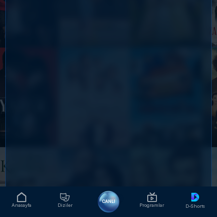
CANLI
Anasayfa
Diziler
Programlar
D-Shorts