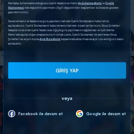
Merhaba, kullanmakta olduğunuz üyelik hesabınıza ilişkin
Aydınlatma Metni
ve
Üyelik
Sözleşmesi
’nde değişiklik yapılmıştır. (İlgili değişiklikleri bağlantıları kullanarak gözden
geçirebilirsiniz.)
Devam etmeniz ve hesabınıza giriş yapmanız halinde Üyelik Sözleşmesini kabul etmiş
sayılacaksınız. Üyelik Sözleşmesini kabul etmeniz halinde; kişisel verilerinizin, Grup Şirketleri
hesaplarınıza ortak üyelik hesabı aracılığıyla giriş yapılmasının sağlanması ve Aydınlatma
Metni’nde sayılan diğer amaçlarla sınırlı olmak üzere, Üyelik Sözleşmesi ile belirlenen Grup
Şirketleri’ne ve yurt dışına
Açık Rıza Metni
kapsamında aktarılmasına açık rıza verdiğiniz kabul
edilecektir.
GİRİŞ YAP
veya
Facebook ile devam et
Google ile devam et