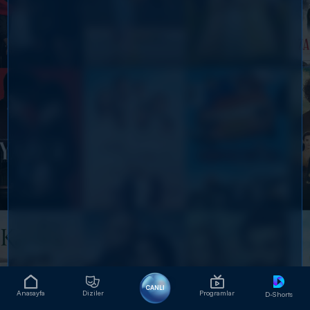
CANLI
Anasayfa
Diziler
Programlar
D-Shorts