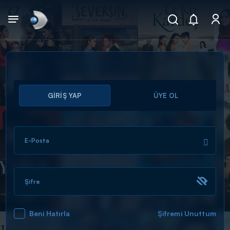
Arama
GİRİŞ YAP
ÜYE OL
muhteşem ikili
ARAMA SONUÇLARI
E-Posta
Şifre
Beni Hatırla
Şifremi Unuttum
DİĞER SONUÇLAR