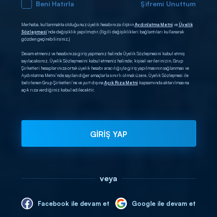
Beni Hatırla
Şifremi Unuttum
Merhaba, kullanmakta olduğunuz üyelik hesabınıza ilişkin
Aydınlatma Metni
ve
Üyelik
Sözleşmesi
’nde değişiklik yapılmıştır. (İlgili değişiklikleri bağlantıları kullanarak
gözden geçirebilirsiniz.)
Devam etmeniz ve hesabınıza giriş yapmanız halinde Üyelik Sözleşmesini kabul etmiş
sayılacaksınız. Üyelik Sözleşmesini kabul etmeniz halinde; kişisel verilerinizin, Grup
Şirketleri hesaplarınıza ortak üyelik hesabı aracılığıyla giriş yapılmasının sağlanması ve
Aydınlatma Metni’nde sayılan diğer amaçlarla sınırlı olmak üzere, Üyelik Sözleşmesi ile
belirlenen Grup Şirketleri’ne ve yurt dışına
Açık Rıza Metni
kapsamında aktarılmasına
açık rıza verdiğiniz kabul edilecektir.
GİRİŞ YAP
veya
Facebook ile devam et
Google ile devam et