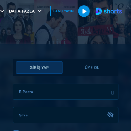
DAHA FAZLA
CANLI YAYIN
GİRİŞ YAP
ÜYE OL
E-Posta
muhteşem ikili
I
Şifre